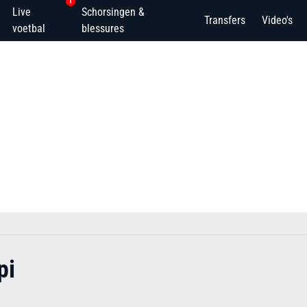
1
Live
Schorsingen &
Transfers
Video's
voetbal
blessures
pi