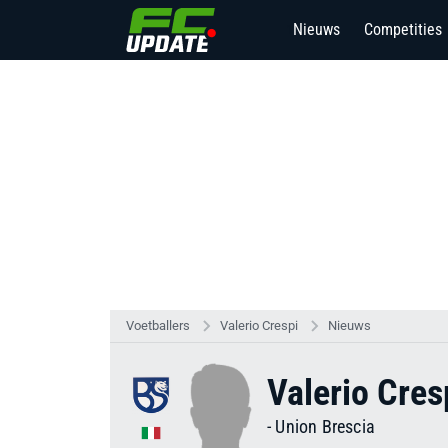
Nieuws
Competities
1
Voetballers
Valerio Crespi
Nieuws
Valerio Cres
-
Union Brescia