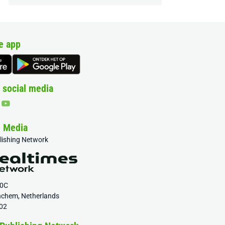
e app
 social media
& Media
blishing Network
20C
nchem, Netherlands
02