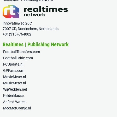
Innovatieweg 20C
7007 CD, Doetinchem, Netherlands
+31(315)-764002
Realtimes | Publishing Network
FootballTransfers.com
FootballCritic.com
FCUpdate.nl
GPFans.com
MovieMeter.nl
MusicMeter.nl
WijWedden.net
Kelderklasse
Anfield Watch
MeeMetOranje.nl