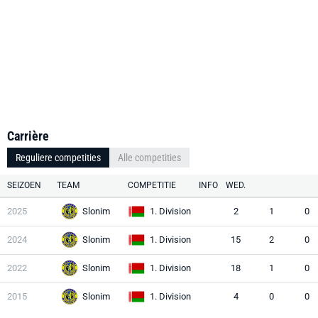
Carrière
Reguliere competities
Alle competities
SEIZOEN
TEAM
COMPETITIE
INFO
WED.
2025
Slonim
1. Division
2
1
0
2024
Slonim
1. Division
15
2
0
2022
Slonim
1. Division
18
1
0
2015
Slonim
1. Division
4
0
0