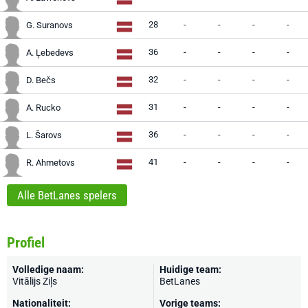
28
-
-
-
-
G. Suranovs
36
-
-
-
-
A. Ļebedevs
32
-
-
-
-
D. Bečs
31
-
-
-
-
A. Rucko
36
-
-
-
-
L. Šarovs
41
-
-
-
-
R. Ahmetovs
Alle BetLanes spelers
Profiel
Volledige naam:
Huidige team:
Vitālijs Ziļs
BetLanes
Nationaliteit:
Vorige teams: