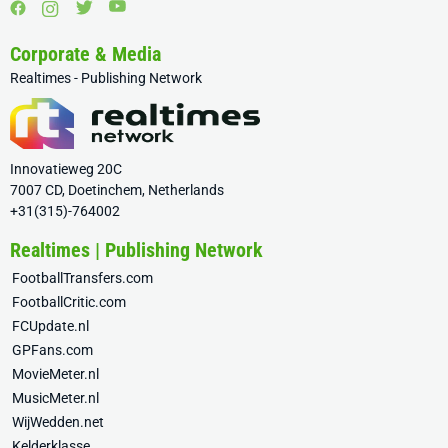
Corporate & Media
Realtimes - Publishing Network
Innovatieweg 20C
7007 CD, Doetinchem, Netherlands
+31(315)-764002
Realtimes | Publishing Network
FootballTransfers.com
FootballCritic.com
FCUpdate.nl
GPFans.com
MovieMeter.nl
MusicMeter.nl
WijWedden.net
Kelderklasse