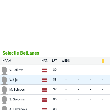
Selectie BetLanes
NAAM
NAT.
LFT.
WEDS.
30
-
-
-
-
V. Baikovs
38
-
-
-
-
V. Ziļs
37
-
-
-
-
M. Bobrovs
36
-
-
-
-
S. Golovins
38
-
-
-
-
A. Lavrenovs