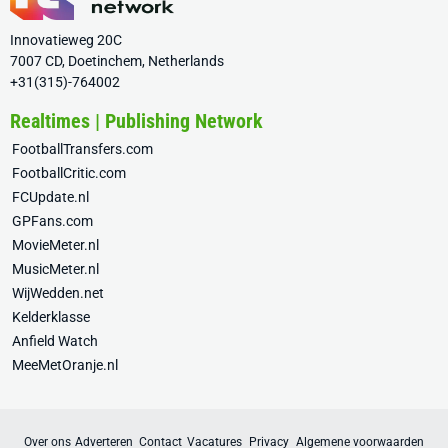
Innovatieweg 20C
7007 CD, Doetinchem, Netherlands
+31(315)-764002
Realtimes | Publishing Network
FootballTransfers.com
FootballCritic.com
FCUpdate.nl
GPFans.com
MovieMeter.nl
MusicMeter.nl
WijWedden.net
Kelderklasse
Anfield Watch
MeeMetOranje.nl
Over ons
Adverteren
Contact
Vacatures
Privacy
Algemene voorwaarden