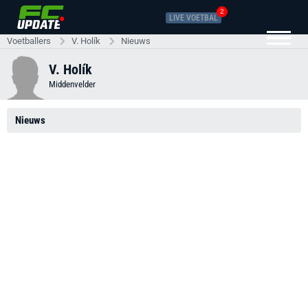
2
LIVE VOETBAL
Voetballers
V. Holík
Nieuws
V. Holík
Middenvelder
Nieuws