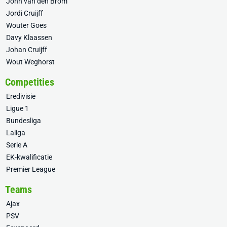
John van den Brom
Jordi Cruijff
Wouter Goes
Davy Klaassen
Johan Cruijff
Wout Weghorst
Competities
Eredivisie
Ligue 1
Bundesliga
Laliga
Serie A
EK-kwalificatie
Premier League
Teams
Ajax
PSV