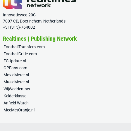
Innovatieweg 20C
7007 CD, Doetinchem, Netherlands
+31(315)-764002
Realtimes | Publishing Network
FootballTransfers.com
FootballCritic.com
FCUpdate.nl
GPFans.com
MovieMeter.nl
MusicMeter.nl
WijWedden.net
Kelderklasse
Anfield Watch
MeeMetOranje.nl