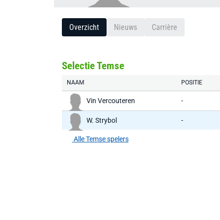
Overzicht
Nieuws
Carrière
Selectie Temse
NAAM
POSITIE
Vin Vercouteren
-
W. Strybol
-
Alle Temse spelers