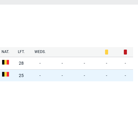
NAT.
LFT.
WEDS.
28
-
-
-
-
-
25
-
-
-
-
-