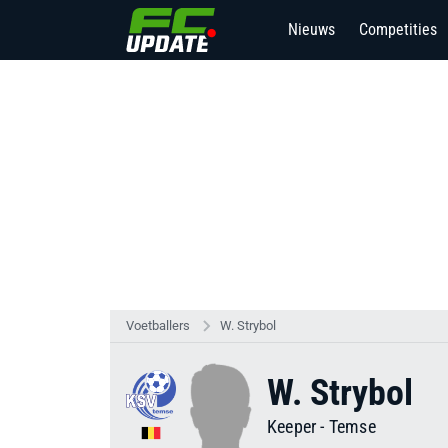
Nieuws
Competities
Voetballers
W. Strybol
W. Strybol
Keeper
-
Temse