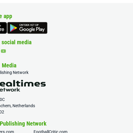
e app
 social media
& Media
blishing Network
20C
nchem, Netherlands
02
 Publishing Network
fers.com
FootballCritic.com