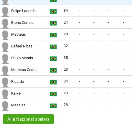
34
-
-
-
-
Felipe Lacerda
24
-
-
-
-
Breno Correia
28
-
-
-
-
Matheus
32
-
-
-
-
Rafael Ribas
35
-
-
-
-
Paulo Morais
23
-
-
-
-
Matheus Costa
34
-
-
-
-
Ricardo
23
-
-
-
-
Kaike
28
-
-
-
-
Messias
Alle Nacional spelers