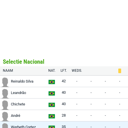
Selectie Nacional
NAAM
NAT.
LFT.
WEDS.
42
-
-
-
-
Reinaldo Silva
40
-
-
-
-
Leandrão
40
-
-
-
-
Chichete
28
-
-
-
-
André
35
-
-
-
-
Werbeth Cortez