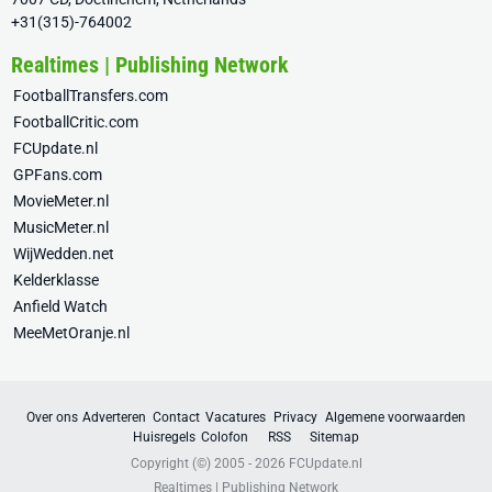
+31(315)-764002
Realtimes | Publishing Network
FootballTransfers.com
FootballCritic.com
FCUpdate.nl
GPFans.com
MovieMeter.nl
MusicMeter.nl
WijWedden.net
Kelderklasse
Anfield Watch
MeeMetOranje.nl
Over ons
Adverteren
Contact
Vacatures
Privacy
Algemene voorwaarden
Huisregels
Colofon
RSS
Sitemap
Copyright (©) 2005 - 2026
FCUpdate.nl
Realtimes | Publishing Network