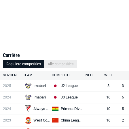
Carrière
Reguliere competities
Alle competities
SEIZOEN
TEAM
COMPETITIE
INFO
WED.
2025
Imabari
J2 League
8
3
2024
Imabari
J3 League
16
6
2024
Always Ready
Primera División
10
5
2023
West Coast
China League One
16
2