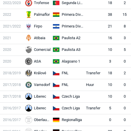
2022/2023
Trofense
Segunda Liga
18
2
2022
Palmaflor
Primera División
38
15
2021/2022
Firpo
Primera Division
21
8
2021
Atibaia
Paulista A2
16
3
2020
Comercial
Paulista A3
10
5
2020
ASA
Alagoano 1
3
0
2018/2019
Králové
FNL
Transfer
18
2
2017/2018
Varnsdorf
FNL
Huur
10
0
2017/2018
Liberec
Czech Liga
10
0
2016/2017
Liberec
Czech Liga
Transfer
5
0
2016/2017
Oberlausitz
Regionalliga
0
0