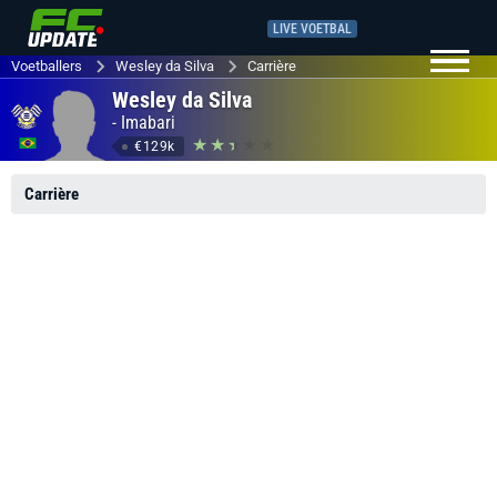
LIVE VOETBAL
Voetballers
Wesley da Silva
Carrière
Wesley da Silva
-
Imabari
€129k
Carrière