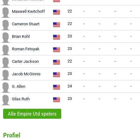
22
-
-
-
-
Maxwell Kwitchoff
22
-
-
-
-
Cameron Stuart
23
-
-
-
-
Brian Kohl
23
-
-
-
-
Roman Fetsyak
22
-
-
-
-
Carter Jackson
23
-
-
-
-
Jacob McGinnis
24
-
-
-
-
G. Allen
23
-
-
-
-
Silas Ruth
Alle Empire Utd spelers
Profiel