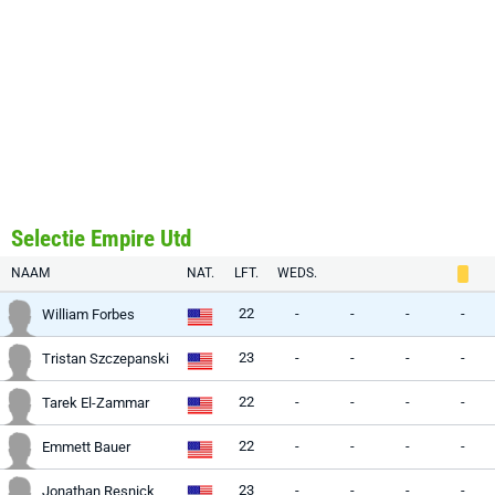
Selectie Empire Utd
NAAM
NAT.
LFT.
WEDS.
22
-
-
-
-
William Forbes
23
-
-
-
-
Tristan Szczepanski
22
-
-
-
-
Tarek El-Zammar
22
-
-
-
-
Emmett Bauer
23
-
-
-
-
Jonathan Resnick