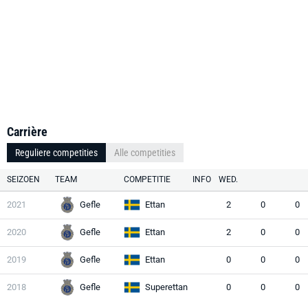
Carrière
Reguliere competities
Alle competities
SEIZOEN
TEAM
COMPETITIE
INFO
WED.
2021
Gefle
Ettan
2
0
0
2020
Gefle
Ettan
2
0
0
2019
Gefle
Ettan
0
0
0
2018
Gefle
Superettan
0
0
0