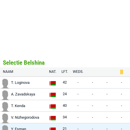
Selectie Belshina
NAAM
NAT.
LFT.
WEDS.
42
-
-
-
-
T. Loginova
24
-
-
-
-
A. Zavadskaya
40
-
-
-
-
T. Kenda
34
-
-
-
-
V. Nizhegorodova
21
-
-
-
-
Y. Esman