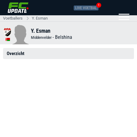
1
LIVE VOETBAL
Voetballers
Y. Esman
Y. Esman
-
Belshina
Middenvelder
Overzicht