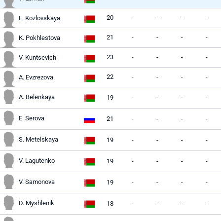
20
-
-
-
-
E. Kozlovskaya
21
-
-
-
-
K. Pokhlestova
23
-
-
-
-
V. Kuntsevich
22
-
-
-
-
A. Evzrezova
A. Belenkaya
19
-
-
-
-
E. Serova
21
-
-
-
-
S. Metelskaya
19
-
-
-
-
V. Lagutenko
19
-
-
-
-
V. Samonova
19
-
-
-
-
D. Myshlenik
18
-
-
-
-