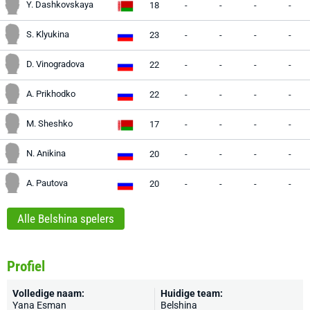
Y. Dashkovskaya
18
-
-
-
-
S. Klyukina
23
-
-
-
-
D. Vinogradova
22
-
-
-
-
A. Prikhodko
22
-
-
-
-
M. Sheshko
17
-
-
-
-
N. Anikina
20
-
-
-
-
A. Pautova
20
-
-
-
-
Alle Belshina spelers
Profiel
Volledige naam:
Huidige team:
Yana Esman
Belshina