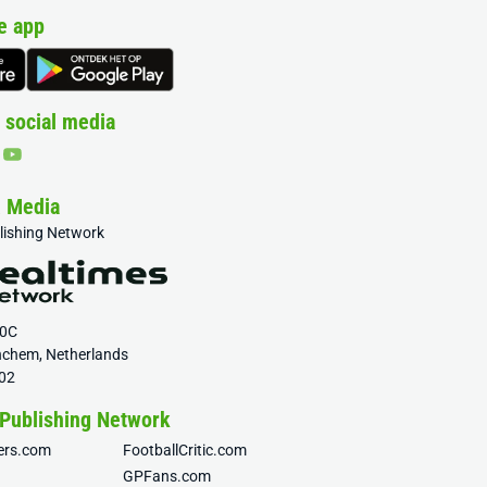
e app
 social media
& Media
blishing Network
20C
nchem, Netherlands
02
 Publishing Network
fers.com
FootballCritic.com
GPFans.com