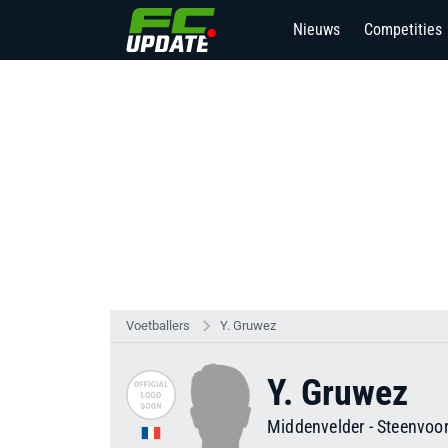
Nieuws
Competities
7
Voetballers
Y. Gruwez
Y. Gruwez
Middenvelder
-
Steenvoo