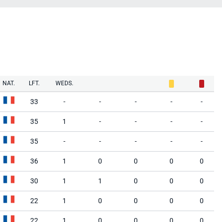
NAT.
LFT.
WEDS.
33
-
-
-
-
-
35
1
-
-
-
-
35
-
-
-
-
-
36
1
0
0
0
0
30
1
1
0
0
0
22
1
0
0
0
0
22
1
0
0
0
0