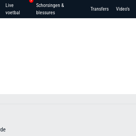
7
Live
Schorsingen &
Transfers
Video's
voetbal
blessures
rde