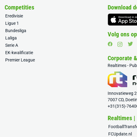
Competities
Download d
Eredivisie
Ligue 1
Bundesliga
Volg ons op
Laliga
Serie A
EK-kwalificatie
Corporate 
Premier League
Realtimes - Pu
Innovatieweg 
7007 CD, Doeti
+31(315)-7640
Realtimes |
FootballTrans
FCUpdate.nl