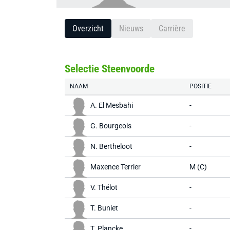
Overzicht
Nieuws
Carrière
Selectie Steenvoorde
NAAM
POSITIE
A. El Mesbahi
-
G. Bourgeois
-
N. Bertheloot
-
Maxence Terrier
M (C)
V. Thélot
-
T. Buniet
-
T. Plancke
-