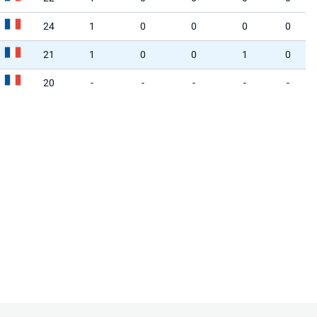
24
1
0
0
0
0
21
1
0
0
1
0
20
-
-
-
-
-