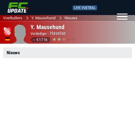
LIVE VOETBAL
Voetballers
Y. Mausehund
Nieuws
Y. Mausehund
-
Havelse
Verdediger
€171k
Nieuws