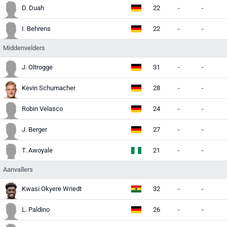
D. Duah
22
-
-
-
I. Behrens
22
-
-
-
Middenvelders
J. Oltrogge
31
-
-
-
Kevin Schumacher
28
-
-
-
Robin Velasco
24
-
-
-
J. Berger
27
-
-
-
T. Awoyale
21
-
-
-
Aanvallers
Kwasi Okyere Wriedt
32
-
-
-
L. Paldino
26
-
-
-