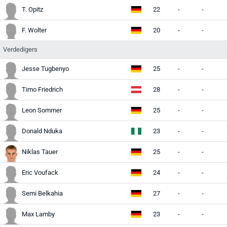
T. Opitz
22
-
-
-
F. Wolter
20
-
-
-
Verdedigers
Jesse Tugbenyo
25
-
-
-
Timo Friedrich
28
-
-
-
Leon Sommer
25
-
-
-
Donald Nduka
23
-
-
-
Niklas Tauer
25
-
-
-
Eric Voufack
24
-
-
-
Semi Belkahia
27
-
-
-
Max Lamby
23
-
-
-