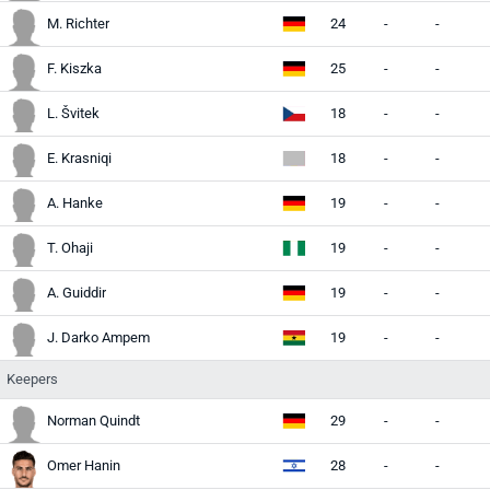
M. Richter
24
-
-
-
F. Kiszka
25
-
-
-
L. Švitek
18
-
-
-
E. Krasniqi
18
-
-
-
A. Hanke
19
-
-
-
T. Ohaji
19
-
-
-
A. Guiddir
19
-
-
-
J. Darko Ampem
19
-
-
-
Keepers
Norman Quindt
29
-
-
-
Omer Hanin
28
-
-
-