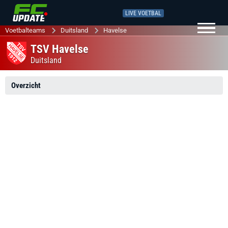
LIVE VOETBAL
Voetbalteams
Duitsland
Havelse
TSV Havelse
Duitsland
Overzicht