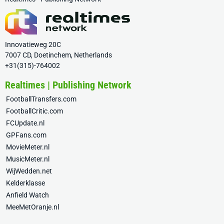
Innovatieweg 20C
7007 CD, Doetinchem, Netherlands
+31(315)-764002
Realtimes | Publishing Network
FootballTransfers.com
FootballCritic.com
FCUpdate.nl
GPFans.com
MovieMeter.nl
MusicMeter.nl
WijWedden.net
Kelderklasse
Anfield Watch
MeeMetOranje.nl