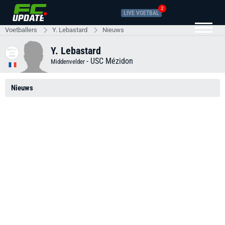
2
LIVE VOETBAL
Voetballers
Y. Lebastard
Nieuws
Y. Lebastard
-
USC Mézidon
Middenvelder
Nieuws