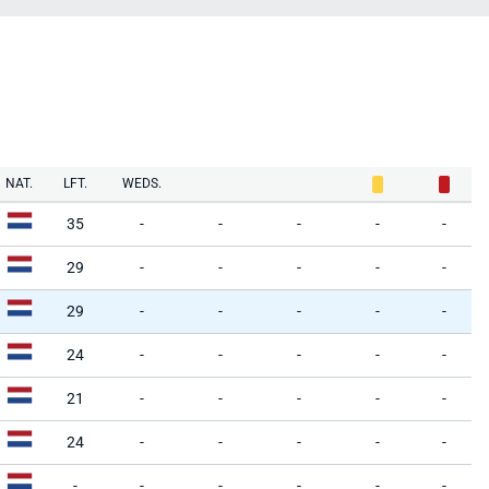
NAT.
LFT.
WEDS.
35
-
-
-
-
-
29
-
-
-
-
-
29
-
-
-
-
-
24
-
-
-
-
-
21
-
-
-
-
-
24
-
-
-
-
-
-
-
-
-
-
-