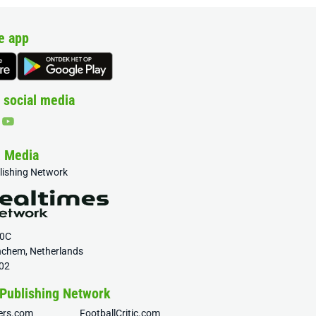
e app
 social media
& Media
blishing Network
20C
nchem, Netherlands
02
 Publishing Network
fers.com
FootballCritic.com