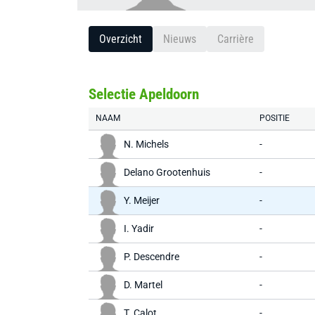
Overzicht
Nieuws
Carrière
Selectie Apeldoorn
NAAM
POSITIE
N. Michels
-
Delano Grootenhuis
-
Y. Meijer
-
I. Yadir
-
P. Descendre
-
D. Martel
-
T. Calot
-