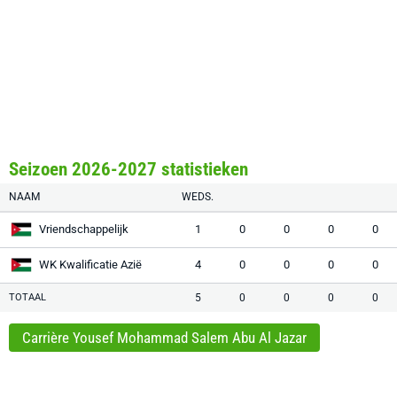
Seizoen 2026-2027 statistieken
NAAM
WEDS.
Vriendschappelijk
1
0
0
0
0
WK Kwalificatie Azië
4
0
0
0
0
TOTAAL
5
0
0
0
0
Carrière Yousef Mohammad Salem Abu Al Jazar