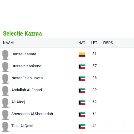
Selectie Kazma
NAAM
NAT.
LFT.
WEDS.
31
-
-
Hansel Zapata
37
-
-
Hussain Kankone
26
-
-
Naser Faleh Jazea
29
-
-
Abdullah Al-Fahad
32
-
-
Ali Ateej
34
-
-
Shereedah Al Shereedah
24
-
-
Talal Al Qaisi