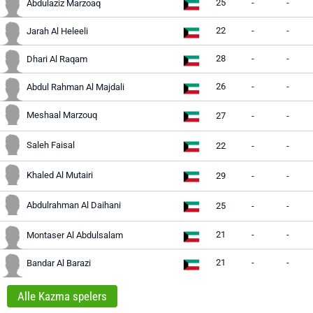
25
-
-
Abdulaziz Marzoaq
22
-
-
Jarah Al Heleeli
28
-
-
Dhari Al Raqam
26
-
-
Abdul Rahman Al Majdali
Meshaal Marzouq
27
-
-
Saleh Faisal
22
-
-
Khaled Al Mutairi
29
-
-
Abdulrahman Al Daihani
25
-
-
21
-
-
Montaser Al Abdulsalam
21
-
-
Bandar Al Barazi
Alle Kazma spelers