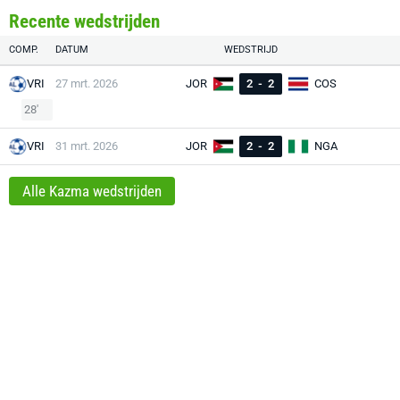
Recente wedstrijden
COMP.
DATUM
WEDSTRIJD
VRI
27 mrt. 2026
JOR
2
-
2
COS
28'
VRI
31 mrt. 2026
JOR
2
-
2
NGA
Alle Kazma wedstrijden