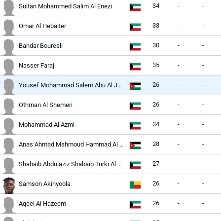
34
-
-
Sultan Mohammed Salim Al Enezi
33
-
-
Omar Al Hebaiter
30
-
-
Bandar Bouresli
35
-
-
Nasser Faraj
26
-
-
Yousef Mohammad Salem Abu Al Jazar
26
-
-
Othman Al Shemeri
34
-
-
Mohammad Al Azmi
28
-
-
Anas Ahmad Mahmoud Hammad Al Awadat
27
-
-
Shabaib Abdulaziz Shabaib Turki Al Khaldi
26
-
-
Samson Akinyoola
26
-
-
Aqeel Al Hazeem