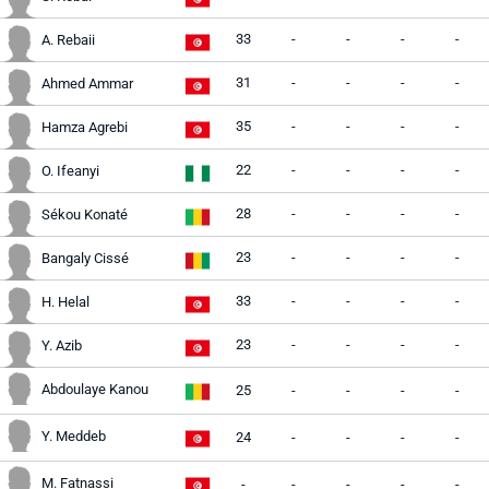
33
-
-
-
-
A. Rebaii
31
-
-
-
-
Ahmed Ammar
35
-
-
-
-
Hamza Agrebi
22
-
-
-
-
O. Ifeanyi
28
-
-
-
-
Sékou Konaté
23
-
-
-
-
Bangaly Cissé
33
-
-
-
-
H. Helal
23
-
-
-
-
Y. Azib
Abdoulaye Kanou
25
-
-
-
-
Y. Meddeb
24
-
-
-
-
M. Fatnassi
-
-
-
-
-