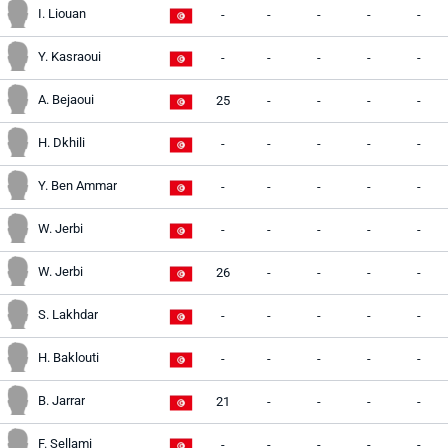
I. Liouan
-
-
-
-
-
Y. Kasraoui
-
-
-
-
-
A. Bejaoui
25
-
-
-
-
H. Dkhili
-
-
-
-
-
Y. Ben Ammar
-
-
-
-
-
W. Jerbi
-
-
-
-
-
W. Jerbi
26
-
-
-
-
S. Lakhdar
-
-
-
-
-
H. Baklouti
-
-
-
-
-
B. Jarrar
21
-
-
-
-
F. Sellami
-
-
-
-
-