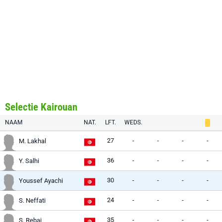
Selectie Kairouan
NAAM
NAT.
LFT.
WEDS.
27
-
-
-
-
M. Lakhal
36
-
-
-
-
Y. Salhi
30
-
-
-
-
Youssef Ayachi
24
-
-
-
-
S. Neffati
35
-
-
-
-
S. Rebai