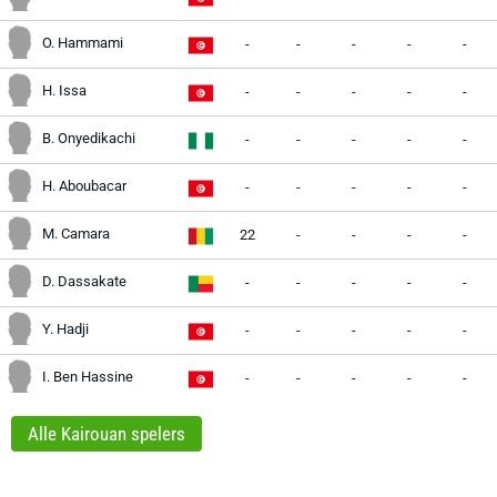
O. Hammami
-
-
-
-
-
H. Issa
-
-
-
-
-
B. Onyedikachi
-
-
-
-
-
H. Aboubacar
-
-
-
-
-
M. Camara
22
-
-
-
-
D. Dassakate
-
-
-
-
-
Y. Hadji
-
-
-
-
-
I. Ben Hassine
-
-
-
-
-
Alle Kairouan spelers