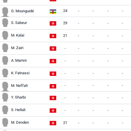
24
-
-
-
-
G. Mounguidé
S. Sabeur
29
-
-
-
-
M. Kalai
21
-
-
-
-
M. Zairi
-
-
-
-
-
A. Mamni
-
-
-
-
-
K. Fatnassi
-
-
-
-
-
-
-
-
-
-
M. Neffati
Y. Gharbi
-
-
-
-
-
S. Hellali
-
-
-
-
-
M. Denden
21
-
-
-
-