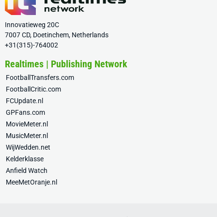
Innovatieweg 20C
7007 CD, Doetinchem, Netherlands
+31(315)-764002
Realtimes | Publishing Network
FootballTransfers.com
FootballCritic.com
FCUpdate.nl
GPFans.com
MovieMeter.nl
MusicMeter.nl
WijWedden.net
Kelderklasse
Anfield Watch
MeeMetOranje.nl