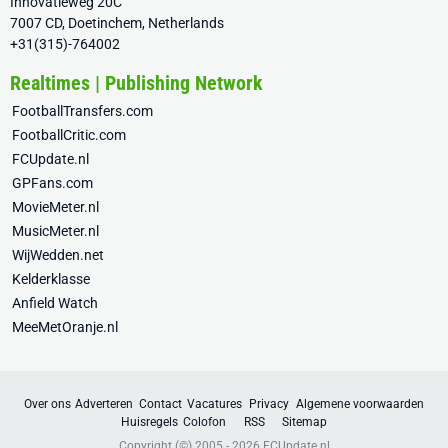
Innovatieweg 20C
7007 CD, Doetinchem, Netherlands
+31(315)-764002
Realtimes | Publishing Network
FootballTransfers.com
FootballCritic.com
FCUpdate.nl
GPFans.com
MovieMeter.nl
MusicMeter.nl
WijWedden.net
Kelderklasse
Anfield Watch
MeeMetOranje.nl
Over ons
Adverteren
Contact
Vacatures
Privacy
Algemene voorwaarden
Huisregels
Colofon
RSS
Sitemap
Copyright (©) 2005 - 2026
FCUpdate.nl