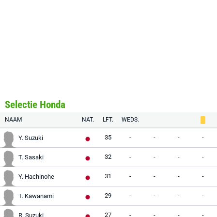
Selectie Honda
NAAM
NAT.
LFT.
WEDS.
35
-
-
-
-
Y. Suzuki
32
-
-
-
-
T. Sasaki
31
-
-
-
-
Y. Hachinohe
29
-
-
-
-
T. Kawanami
27
-
-
-
-
R. Suzuki