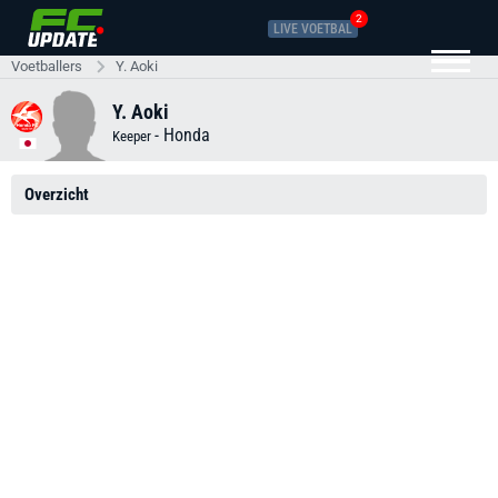
2
LIVE VOETBAL
Voetballers
Y. Aoki
Y. Aoki
-
Honda
Keeper
Overzicht