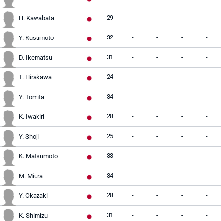
29
-
-
-
-
H. Kawabata
32
-
-
-
-
Y. Kusumoto
31
-
-
-
-
D. Ikematsu
24
-
-
-
-
T. Hirakawa
34
-
-
-
-
Y. Tomita
28
-
-
-
-
K. Iwakiri
25
-
-
-
-
Y. Shoji
33
-
-
-
-
K. Matsumoto
34
-
-
-
-
M. Miura
28
-
-
-
-
Y. Okazaki
31
-
-
-
-
K. Shimizu