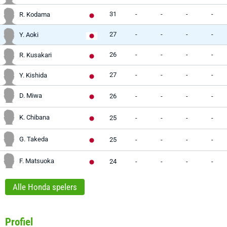
31
-
-
-
-
R. Kodama
27
-
-
-
-
Y. Aoki
26
-
-
-
-
R. Kusakari
27
-
-
-
-
Y. Kishida
D. Miwa
26
-
-
-
-
K. Chibana
25
-
-
-
-
G. Takeda
25
-
-
-
-
F. Matsuoka
24
-
-
-
-
Alle Honda spelers
Profiel