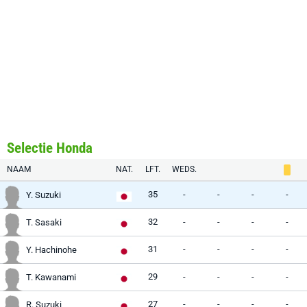
Selectie Honda
NAAM
NAT.
LFT.
WEDS.
35
-
-
-
-
Y. Suzuki
32
-
-
-
-
T. Sasaki
31
-
-
-
-
Y. Hachinohe
29
-
-
-
-
T. Kawanami
27
-
-
-
-
R. Suzuki