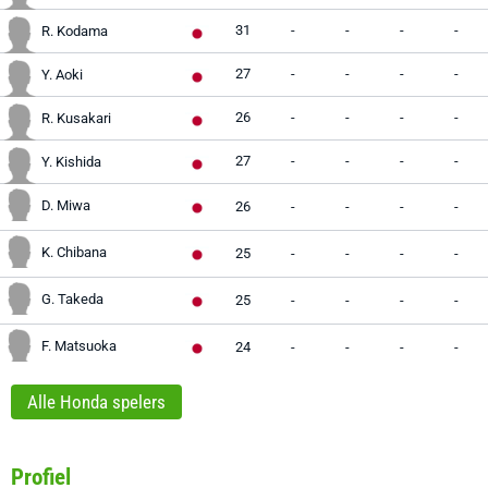
31
-
-
-
-
R. Kodama
27
-
-
-
-
Y. Aoki
26
-
-
-
-
R. Kusakari
27
-
-
-
-
Y. Kishida
D. Miwa
26
-
-
-
-
K. Chibana
25
-
-
-
-
G. Takeda
25
-
-
-
-
F. Matsuoka
24
-
-
-
-
Alle Honda spelers
Profiel