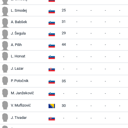
25
-
-
-
-
L. Smodej
31
-
-
-
-
A. Babšek
29
-
-
-
-
J. Šegula
44
-
-
-
-
A. Pilih
L. Horvat
-
-
-
-
-
J. Lazar
-
-
-
-
-
P. Potočnik
35
-
-
-
-
M. Janžekovič
-
-
-
-
-
V. Muflizović
30
-
-
-
-
J. Tivadar
-
-
-
-
-