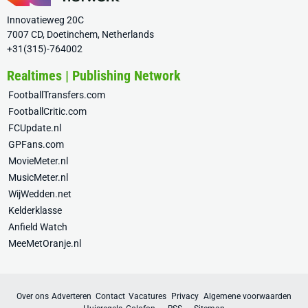
Innovatieweg 20C
7007 CD, Doetinchem, Netherlands
+31(315)-764002
Realtimes | Publishing Network
FootballTransfers.com
FootballCritic.com
FCUpdate.nl
GPFans.com
MovieMeter.nl
MusicMeter.nl
WijWedden.net
Kelderklasse
Anfield Watch
MeeMetOranje.nl
Over ons
Adverteren
Contact
Vacatures
Privacy
Algemene voorwaarden