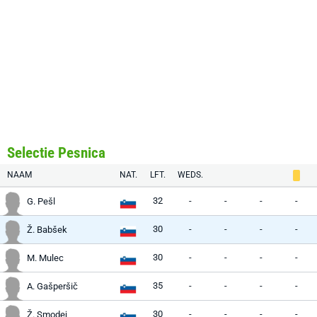
Selectie Pesnica
NAAM
NAT.
LFT.
WEDS.
32
-
-
-
-
G. Pešl
30
-
-
-
-
Ž. Babšek
30
-
-
-
-
M. Mulec
35
-
-
-
-
A. Gašperšič
30
-
-
-
-
Ž. Smodej