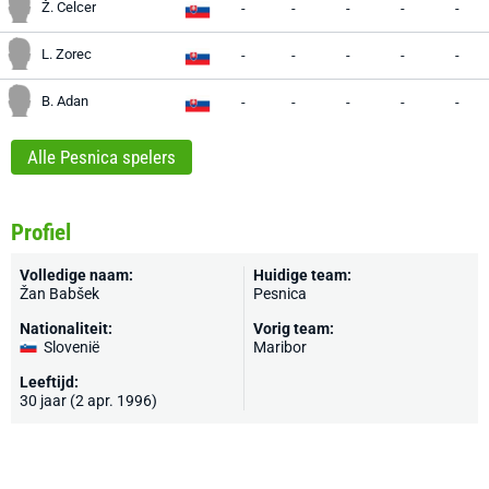
Ž. Celcer
-
-
-
-
-
L. Zorec
-
-
-
-
-
B. Adan
-
-
-
-
-
Alle Pesnica spelers
Profiel
Volledige naam:
Huidige team:
Žan Babšek
Pesnica
Nationaliteit:
Vorig team:
Slovenië
Maribor
Leeftijd:
30 jaar (2 apr. 1996)