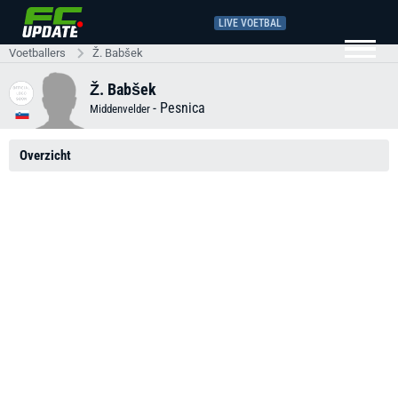
LIVE VOETBAL
Voetballers
Ž. Babšek
Ž. Babšek
-
Pesnica
Middenvelder
Overzicht