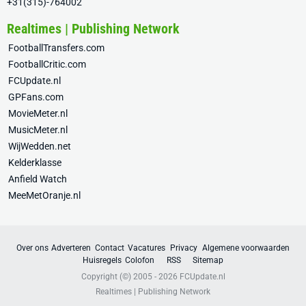
+31(315)-764002
Realtimes | Publishing Network
FootballTransfers.com
FootballCritic.com
FCUpdate.nl
GPFans.com
MovieMeter.nl
MusicMeter.nl
WijWedden.net
Kelderklasse
Anfield Watch
MeeMetOranje.nl
Over ons
Adverteren
Contact
Vacatures
Privacy
Algemene voorwaarden
Huisregels
Colofon
RSS
Sitemap
Copyright (©) 2005 - 2026
FCUpdate.nl
Realtimes | Publishing Network