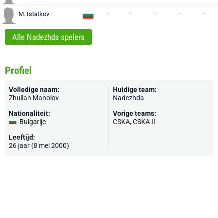
-
-
-
-
-
M. Istatkov
Alle Nadezhda spelers
Profiel
Volledige naam:
Huidige team:
Zhulian Manolov
Nadezhda
Nationaliteit:
Vorige teams:
Bulgarije
CSKA
, CSKA II
Leeftijd:
26 jaar (8 mei 2000)