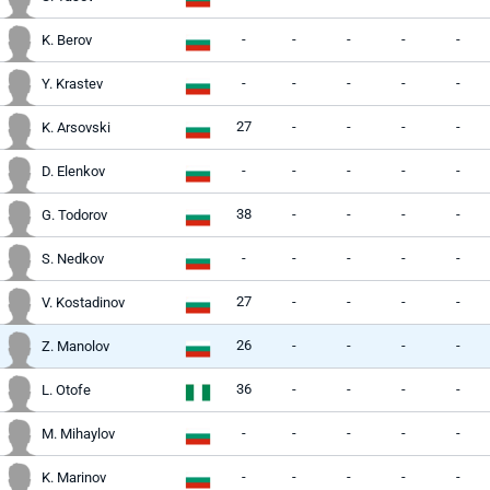
-
-
-
-
-
K. Berov
-
-
-
-
-
Y. Krastev
27
-
-
-
-
K. Arsovski
-
-
-
-
-
D. Elenkov
38
-
-
-
-
G. Todorov
-
-
-
-
-
S. Nedkov
27
-
-
-
-
V. Kostadinov
26
-
-
-
-
Z. Manolov
36
-
-
-
-
L. Otofe
-
-
-
-
-
M. Mihaylov
-
-
-
-
-
K. Marinov