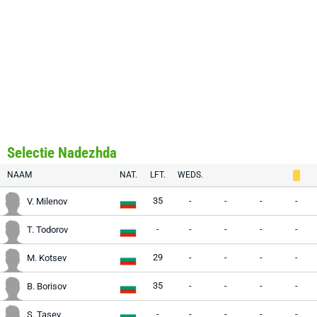
Selectie Nadezhda
NAAM
NAT.
LFT.
WEDS.
35
-
-
-
-
V. Milenov
-
-
-
-
-
T. Todorov
29
-
-
-
-
M. Kotsev
35
-
-
-
-
B. Borisov
-
-
-
-
-
S. Tasev