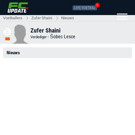
2
LIVE VOETBAL
Voetballers
Zufer Shaini
Nieuws
Zufer Shaini
-
Šobec Lesce
Verdediger
Nieuws