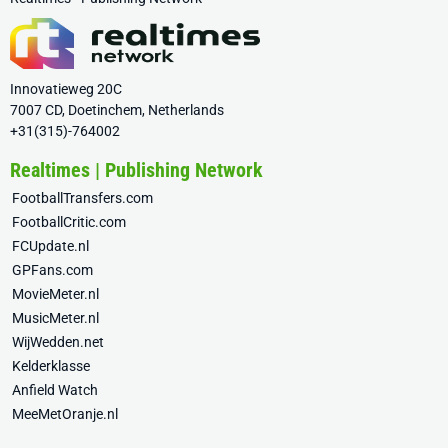
Innovatieweg 20C
7007 CD, Doetinchem, Netherlands
+31(315)-764002
Realtimes | Publishing Network
FootballTransfers.com
FootballCritic.com
FCUpdate.nl
GPFans.com
MovieMeter.nl
MusicMeter.nl
WijWedden.net
Kelderklasse
Anfield Watch
MeeMetOranje.nl