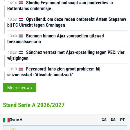
Slordig Feyenoord ontsnapt aan puntverlies in
14:14
Rotterdams onderonsje
Opvallend: om deze reden ontbreekt Artem Stepanov
13:53
bij FC Utrecht tegen Groningen
Bronnen binnen Ajax voorspellen gitzwart
13:40
toekomstscenario
Sánchez verrast met Ajax-opstelling tegen PEC: vier
13:23
wijzigingen
Feyenoord-fans zien groot probleem bij
13:10
seizoensstart: ‘Absolute noodzaak’
Meer nieuws
Stand Serie A 2026/2027
Serie A
GS
DS
PT