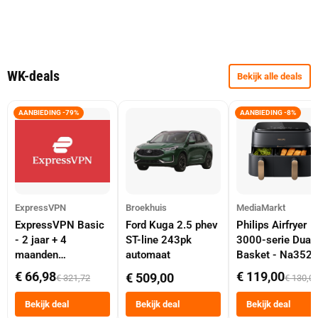
WK-deals
Bekijk alle deals
AANBIEDING -79%
AANBIEDING -8%
ExpressVPN
Broekhuis
MediaMarkt
ExpressVPN Basic
Ford Kuga 2.5 phev
Philips Airfryer
- 2 jaar + 4
ST-line 243pk
3000-serie Dual
maanden
automaat
Basket - Na352
abonnement
Dubbele Mand 9 
€ 66,98
€ 119,00
€ 509,00
€ 321,72
€ 130,0
Tot 6 Personen
Heteluchtfriteus
Bekijk deal
Bekijk deal
Bekijk deal
Zwart