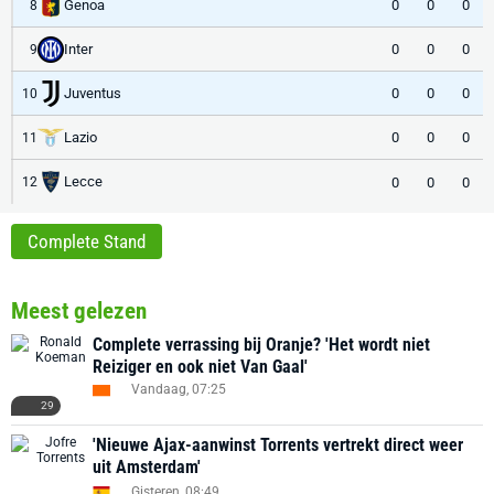
Genoa
0
0
0
8
Inter
0
0
0
9
Juventus
0
0
0
10
Lazio
0
0
0
11
Lecce
0
0
0
12
Complete Stand
Meest gelezen
Complete verrassing bij Oranje? 'Het wordt niet
Reiziger en ook niet Van Gaal'
Vandaag, 07:25
29
'Nieuwe Ajax-aanwinst Torrents vertrekt direct weer
uit Amsterdam'
Gisteren, 08:49