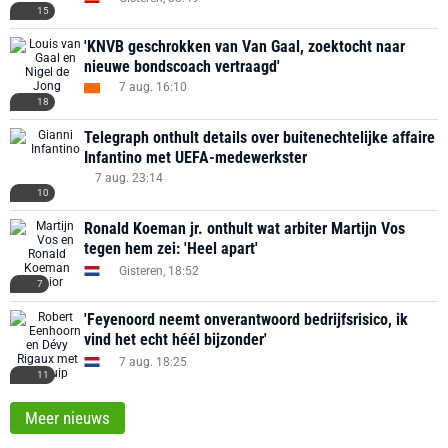
15
'KNVB geschrokken van Van Gaal, zoektocht naar
nieuwe bondscoach vertraagd'
7 aug. 16:10
18
Telegraph onthult details over buitenechtelijke affaire
Infantino met UEFA-medewerkster
7 aug. 23:14
10
Ronald Koeman jr. onthult wat arbiter Martijn Vos
tegen hem zei: 'Heel apart'
Gisteren, 18:52
7
'Feyenoord neemt onverantwoord bedrijfsrisico, ik
vind het echt héél bijzonder'
7 aug. 18:25
11
Meer nieuws