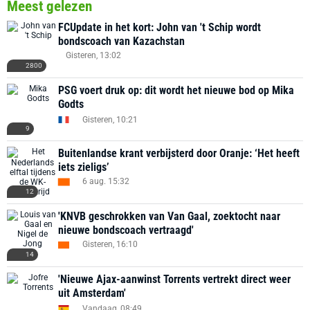
Meest gelezen
FCUpdate in het kort: John van 't Schip wordt
bondscoach van Kazachstan
Gisteren, 13:02
2800
PSG voert druk op: dit wordt het nieuwe bod op Mika
Godts
Gisteren, 10:21
9
Buitenlandse krant verbijsterd door Oranje: ‘Het heeft
iets zieligs’
6 aug. 15:32
12
'KNVB geschrokken van Van Gaal, zoektocht naar
nieuwe bondscoach vertraagd'
Gisteren, 16:10
14
'Nieuwe Ajax-aanwinst Torrents vertrekt direct weer
uit Amsterdam'
Vandaag, 08:49