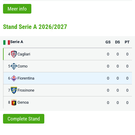
Meer info
Stand Serie A 2026/2027
Serie A
GS
DS
PT
Cagliari
0
0
0
4
Como
0
0
0
5
Fiorentina
0
0
0
6
Frosinone
0
0
0
7
Genoa
0
0
0
8
Complete Stand