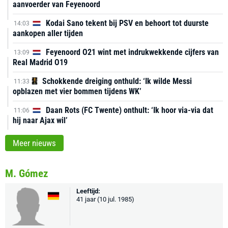
aanvoerder van Feyenoord
Kodai Sano tekent bij PSV en behoort tot duurste
14:03
aankopen aller tijden
Feyenoord O21 wint met indrukwekkende cijfers van
13:09
Real Madrid O19
Schokkende dreiging onthuld: ‘Ik wilde Messi
11:33
opblazen met vier bommen tijdens WK’
Daan Rots (FC Twente) onthult: ‘Ik hoor via-via dat
11:06
hij naar Ajax wil’
Meer nieuws
M. Gómez
Leeftijd:
41 jaar (10 jul. 1985)