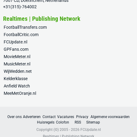
7007 CD, Doetinchem, Netherlands
+31(315)-764002
Realtimes | Publishing Network
FootballTransfers.com
FootballCritic.com
FCUpdate.nl
GPFans.com
MovieMeter.nl
MusicMeter.nl
WijWedden.net
Kelderklasse
Anfield Watch
MeeMetOranje.nl
Over ons
Adverteren
Contact
Vacatures
Privacy
Algemene voorwaarden
Huisregels
Colofon
RSS
Sitemap
Copyright (©) 2005 - 2026
FCUpdate.nl
Realtimes | Publishing Network