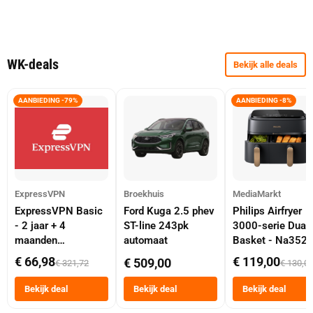
WK-deals
Bekijk alle deals
AANBIEDING -79%
AANBIEDING -8%
ExpressVPN
Broekhuis
MediaMarkt
ExpressVPN Basic
Ford Kuga 2.5 phev
Philips Airfryer
- 2 jaar + 4
ST-line 243pk
3000-serie Dual
maanden
automaat
Basket - Na352
abonnement
Dubbele Mand 9 
€ 66,98
€ 119,00
€ 509,00
€ 321,72
€ 130,0
Tot 6 Personen
Heteluchtfriteus
Bekijk deal
Bekijk deal
Bekijk deal
Zwart