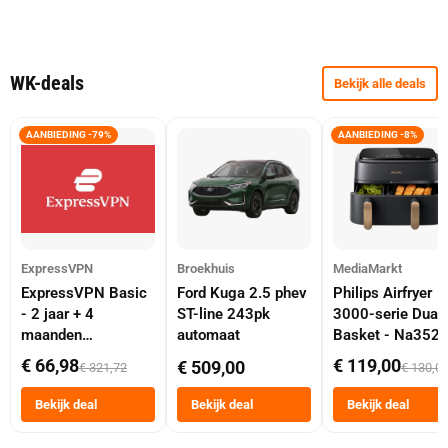
WK-deals
Bekijk alle deals
AANBIEDING -79%
AANBIEDING -8%
ExpressVPN
Broekhuis
MediaMarkt
ExpressVPN Basic
Ford Kuga 2.5 phev
Philips Airfryer
- 2 jaar + 4
ST-line 243pk
3000-serie Dual
maanden
automaat
Basket - Na352
abonnement
Dubbele Mand 9 
€ 66,98
€ 119,00
€ 509,00
€ 321,72
€ 130,0
Tot 6 Personen
Heteluchtfriteus
Bekijk deal
Bekijk deal
Bekijk deal
Zwart