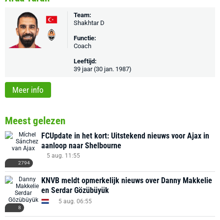
Team:
Shakhtar D
Functie:
Coach
Leeftijd:
39 jaar (30 jan. 1987)
Meer info
Meest gelezen
FCUpdate in het kort: Uitstekend nieuws voor Ajax in
aanloop naar Shelbourne
5 aug. 11:55
2794
KNVB meldt opmerkelijk nieuws over Danny Makkelie
en Serdar Gözübüyük
5 aug. 06:55
8