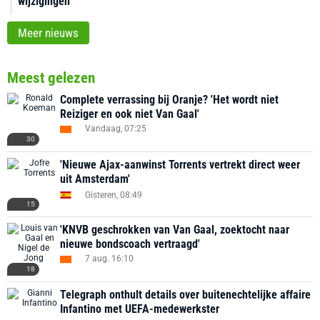
wijzigingen
Meer nieuws
Meest gelezen
Complete verrassing bij Oranje? 'Het wordt niet
Reiziger en ook niet Van Gaal'
Vandaag, 07:25
30
'Nieuwe Ajax-aanwinst Torrents vertrekt direct weer
uit Amsterdam'
Gisteren, 08:49
15
'KNVB geschrokken van Van Gaal, zoektocht naar
nieuwe bondscoach vertraagd'
7 aug. 16:10
18
Telegraph onthult details over buitenechtelijke affaire
Infantino met UEFA-medewerkster