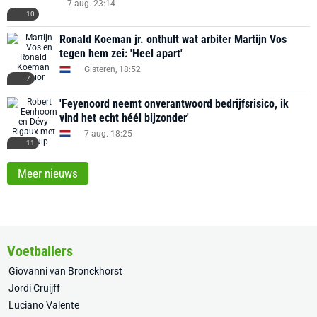
7 aug. 23:14
10
Ronald Koeman jr. onthult wat arbiter Martijn Vos
tegen hem zei: 'Heel apart'
Gisteren, 18:52
7
'Feyenoord neemt onverantwoord bedrijfsrisico, ik
vind het echt héél bijzonder'
7 aug. 18:25
11
Meer nieuws
Voetballers
Giovanni van Bronckhorst
Jordi Cruijff
Luciano Valente