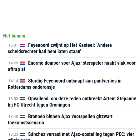
Net binnen
Feyenoord zwijnt op Het Kasteel: ‘Andere
15:01
scheidsrechter had hem laten staan’
Enorme domper voor Ajax: sterspeler haakt vlak voor
14:29
aftrap af
Slordig Feyenoord ontsnapt aan puntverlies in
14:14
Rotterdams onderonsje
Opvallend: om deze reden ontbreekt Artem Stepanov
13:53
bij FC Utrecht tegen Groningen
Bronnen binnen Ajax voorspellen gitzwart
13:40
toekomstscenario
Sánchez verrast met Ajax-opstelling tegen PEC: vier
13:23