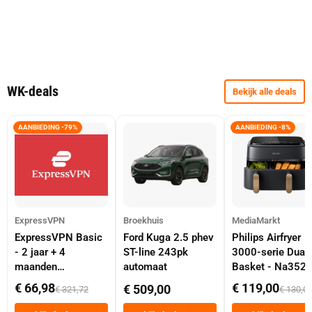
WK-deals
Bekijk alle deals
AANBIEDING -79%
AANBIEDING -8%
ExpressVPN
Broekhuis
MediaMarkt
ExpressVPN Basic
Ford Kuga 2.5 phev
Philips Airfryer
- 2 jaar + 4
ST-line 243pk
3000-serie Dual
maanden
automaat
Basket - Na352
abonnement
Dubbele Mand 9 
€ 66,98
€ 119,00
€ 509,00
€ 321,72
€ 130,0
Tot 6 Personen
Heteluchtfriteus