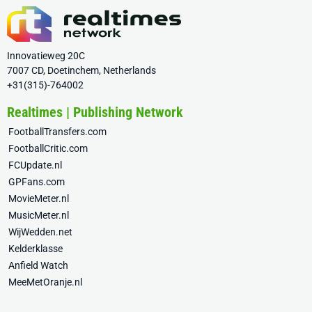
Innovatieweg 20C
7007 CD, Doetinchem, Netherlands
+31(315)-764002
Realtimes | Publishing Network
FootballTransfers.com
FootballCritic.com
FCUpdate.nl
GPFans.com
MovieMeter.nl
MusicMeter.nl
WijWedden.net
Kelderklasse
Anfield Watch
MeeMetOranje.nl