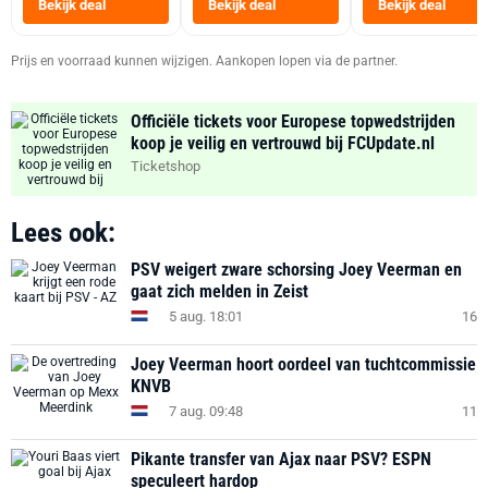
Bekijk deal
Bekijk deal
Bekijk deal
Zwart
Prijs en voorraad kunnen wijzigen. Aankopen lopen via de partner.
Officiële tickets voor Europese topwedstrijden
koop je veilig en vertrouwd bij FCUpdate.nl
Ticketshop
Lees ook:
PSV weigert zware schorsing Joey Veerman en
gaat zich melden in Zeist
5 aug. 18:01
16
Joey Veerman hoort oordeel van tuchtcommissie
KNVB
7 aug. 09:48
11
Pikante transfer van Ajax naar PSV? ESPN
speculeert hardop