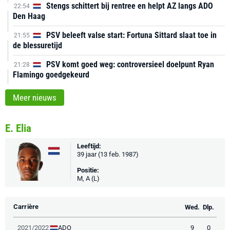
Stengs schittert bij rentree en helpt AZ langs ADO
22:54
Den Haag
PSV beleeft valse start: Fortuna Sittard slaat toe in
21:55
de blessuretijd
PSV komt goed weg: controversieel doelpunt Ryan
21:28
Flamingo goedgekeurd
Meer nieuws
E. Elia
Leeftijd:
39 jaar (13 feb. 1987)
Positie:
M, A (L)
Carrière
Wed.
Dlp.
ADO
2021/2022
9
0