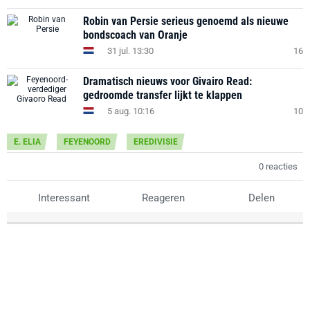
Robin van Persie serieus genoemd als nieuwe
bondscoach van Oranje
31 jul. 13:30
16
Dramatisch nieuws voor Givairo Read:
gedroomde transfer lijkt te klappen
5 aug. 10:16
10
E. ELIA
FEYENOORD
EREDIVISIE
0 reacties
Interessant
Reageren
Delen