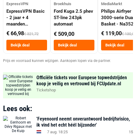
ExpressVPN
Broekhuis
MediaMarkt
ExpressVPN Basic
Ford Kuga 2.5 phev
Philips Airfryer
- 2 jaar + 4
ST-line 243pk
3000-serie Dual
maanden
automaat
Basket - Na352
abonnement
Dubbele Mand 9 
€ 66,98
€ 119,00
€ 509,00
€ 321,72
€ 130,0
Tot 6 Personen
Heteluchtfriteus
Bekijk deal
Bekijk deal
Bekijk deal
Zwart
Prijs en voorraad kunnen wijzigen. Aankopen lopen via de partner.
Officiële tickets voor Europese topwedstrijden
koop je veilig en vertrouwd bij FCUpdate.nl
Ticketshop
Lees ook:
'Feyenoord neemt onverantwoord bedrijfsrisico,
ik vind het echt héél bijzonder'
7 aug. 18:25
15