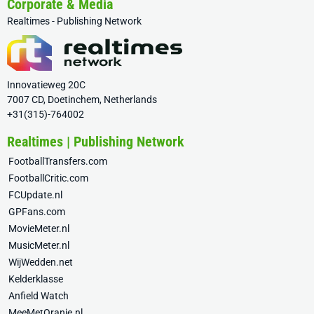
Corporate & Media
Realtimes - Publishing Network
Innovatieweg 20C
7007 CD, Doetinchem, Netherlands
+31(315)-764002
Realtimes | Publishing Network
FootballTransfers.com
FootballCritic.com
FCUpdate.nl
GPFans.com
MovieMeter.nl
MusicMeter.nl
WijWedden.net
Kelderklasse
Anfield Watch
MeeMetOranje.nl