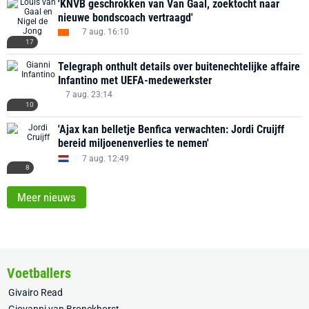
'KNVB geschrokken van Van Gaal, zoektocht naar
nieuwe bondscoach vertraagd'
7 aug. 16:10
17
Telegraph onthult details over buitenechtelijke affaire
Infantino met UEFA-medewerkster
7 aug. 23:14
10
'Ajax kan belletje Benfica verwachten: Jordi Cruijff
bereid miljoenenverlies te nemen'
7 aug. 12:49
8
Meer nieuws
Voetballers
Givairo Read