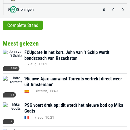
Groningen
0
0
0
9
Complete Stand
Meest gelezen
FCUpdate in het kort: John van 't Schip wordt
bondscoach van Kazachstan
7 aug. 13:02
2800
'Nieuwe Ajax-aanwinst Torrents vertrekt direct weer
uit Amsterdam'
Gisteren, 08:49
15
PSG voert druk op: dit wordt het nieuwe bod op Mika
Godts
7 aug. 10:21
9