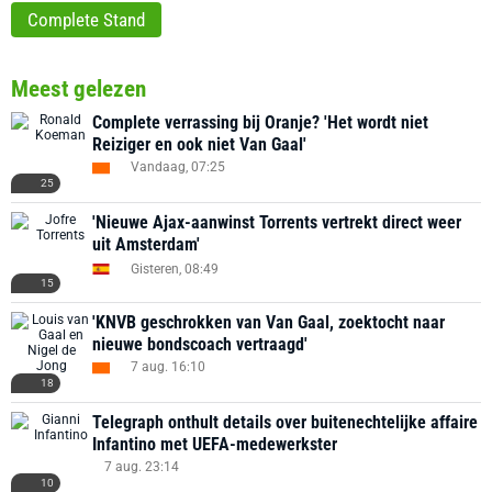
Complete Stand
Meest gelezen
Complete verrassing bij Oranje? 'Het wordt niet
Reiziger en ook niet Van Gaal'
Vandaag, 07:25
25
'Nieuwe Ajax-aanwinst Torrents vertrekt direct weer
uit Amsterdam'
Gisteren, 08:49
15
'KNVB geschrokken van Van Gaal, zoektocht naar
nieuwe bondscoach vertraagd'
7 aug. 16:10
18
Telegraph onthult details over buitenechtelijke affaire
Infantino met UEFA-medewerkster
7 aug. 23:14
10