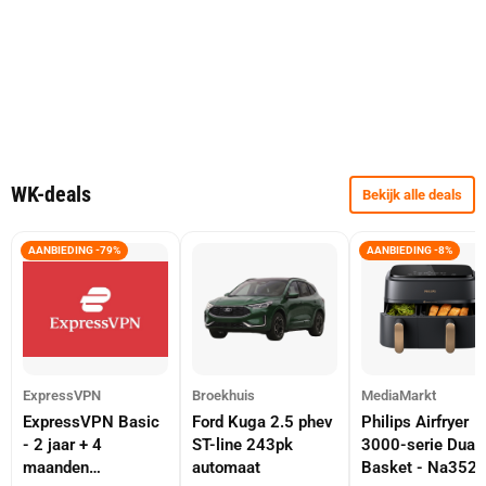
WK-deals
Bekijk alle deals
AANBIEDING -79%
AANBIEDING -8%
ExpressVPN
Broekhuis
MediaMarkt
ExpressVPN Basic
Ford Kuga 2.5 phev
Philips Airfryer
- 2 jaar + 4
ST-line 243pk
3000-serie Dual
maanden
automaat
Basket - Na352