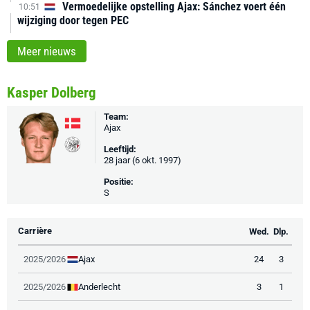
Vermoedelijke opstelling Ajax: Sánchez voert één
10:51
wijziging door tegen PEC
Meer nieuws
Kasper Dolberg
Team:
Ajax
Leeftijd:
28 jaar (6 okt. 1997)
Positie:
S
Carrière
Wed.
Dlp.
Ajax
2025/2026
24
3
Anderlecht
2025/2026
3
1