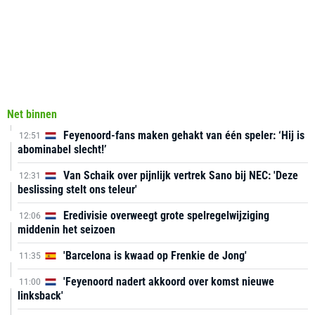
Net binnen
Feyenoord-fans maken gehakt van één speler: ‘Hij is
12:51
abominabel slecht!’
Van Schaik over pijnlijk vertrek Sano bij NEC: 'Deze
12:31
beslissing stelt ons teleur'
Eredivisie overweegt grote spelregelwijziging
12:06
middenin het seizoen
'Barcelona is kwaad op Frenkie de Jong'
11:35
'Feyenoord nadert akkoord over komst nieuwe
11:00
linksback'