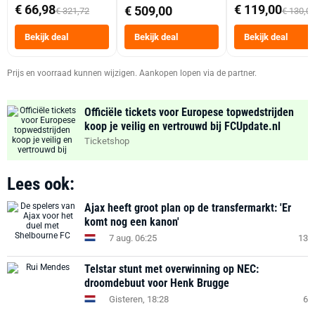
abonnement
Dubbele Mand 9 
€ 66,98
€ 119,00
€ 509,00
€ 321,72
€ 130,0
Tot 6 Personen
Heteluchtfriteus
Bekijk deal
Bekijk deal
Bekijk deal
Zwart
Prijs en voorraad kunnen wijzigen. Aankopen lopen via de partner.
Officiële tickets voor Europese topwedstrijden
koop je veilig en vertrouwd bij FCUpdate.nl
Ticketshop
Lees ook:
Ajax heeft groot plan op de transfermarkt: 'Er
komt nog een kanon'
7 aug. 06:25
13
Telstar stunt met overwinning op NEC:
droomdebuut voor Henk Brugge
Gisteren, 18:28
6