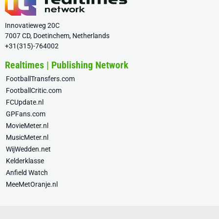
Innovatieweg 20C
7007 CD, Doetinchem, Netherlands
+31(315)-764002
Realtimes | Publishing Network
FootballTransfers.com
FootballCritic.com
FCUpdate.nl
GPFans.com
MovieMeter.nl
MusicMeter.nl
WijWedden.net
Kelderklasse
Anfield Watch
MeeMetOranje.nl