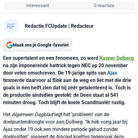
Interessant
0 reacties
Redactie FCUpdate
| Redacteur
Maak ons je Google-favoriet
Een supertalent en een fenomeen, zo werd
Kasper Dolberg
na zijn imponerende hattrick tegen NEC op 20 november
door velen omschreven. De 19-jarige spits van
Ajax
timmerde daarvoor al flink aan de weg en liet met die drie
goals in één helft zien dat hij zéér getalenteerd is. Toch is
de productie sindsdien gestokt: de Deen staat al 541
minuten droog. Toch blijft de koele Scandinaviër rustig.
Het
Algemeen Dagblad
legt het 'probleem' van de
doelpuntendroogte voor aan Dolberg. "Ik heb vorig jaar bij
Ajax onder 19 ook een mindere periode gehad zonder
doelpunten", reageert de Ajacied koeltjes tegenover deze