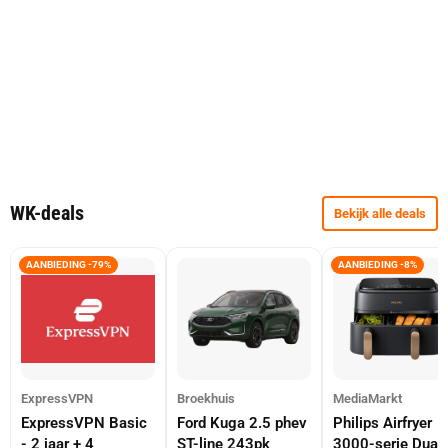
WK-deals
Bekijk alle deals
AANBIEDING -79%
AANBIEDING -8%
ExpressVPN
Broekhuis
MediaMarkt
ExpressVPN Basic
Ford Kuga 2.5 phev
Philips Airfryer
- 2 jaar + 4
ST-line 243pk
3000-serie Dual