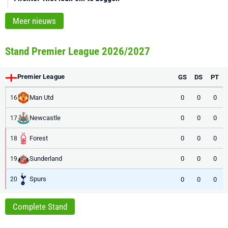
Meer nieuws
Stand Premier League 2026/2027
Premier League
GS
DS
PT
Man Utd
0
0
0
16
Newcastle
0
0
0
17
Forest
0
0
0
18
Sunderland
0
0
0
19
Spurs
0
0
0
20
Complete Stand