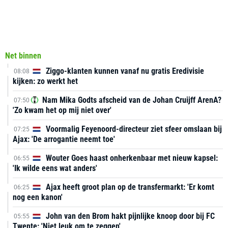
Net binnen
Ziggo-klanten kunnen vanaf nu gratis Eredivisie
08:08
kijken: zo werkt het
Nam Mika Godts afscheid van de Johan Cruijff ArenA?
07:50
'Zo kwam het op mij niet over'
Voormalig Feyenoord-directeur ziet sfeer omslaan bij
07:25
Ajax: 'De arrogantie neemt toe'
Wouter Goes haast onherkenbaar met nieuw kapsel:
06:55
'Ik wilde eens wat anders'
Ajax heeft groot plan op de transfermarkt: 'Er komt
06:25
nog een kanon'
John van den Brom hakt pijnlijke knoop door bij FC
05:55
Twente: 'Niet leuk om te zeggen'