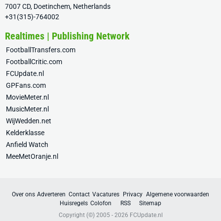
7007 CD, Doetinchem, Netherlands
+31(315)-764002
Realtimes | Publishing Network
FootballTransfers.com
FootballCritic.com
FCUpdate.nl
GPFans.com
MovieMeter.nl
MusicMeter.nl
WijWedden.net
Kelderklasse
Anfield Watch
MeeMetOranje.nl
Over ons
Adverteren
Contact
Vacatures
Privacy
Algemene voorwaarden
Huisregels
Colofon
RSS
Sitemap
Copyright (©) 2005 - 2026
FCUpdate.nl