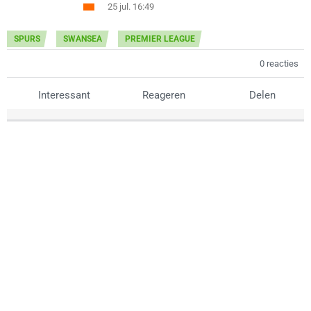
25 jul. 16:49
SPURS
SWANSEA
PREMIER LEAGUE
0 reacties
Interessant
Reageren
Delen