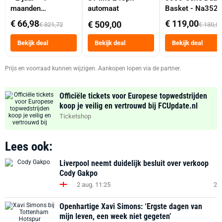
maanden
automaat
Basket - Na352
abonnement
Dubbele Mand 9 
€ 66,98
€ 119,00
€ 509,00
€ 321,72
€ 130,0
Tot 6 Personen
Heteluchtfriteus
Bekijk deal
Bekijk deal
Bekijk deal
Zwart
Prijs en voorraad kunnen wijzigen. Aankopen lopen via de partner.
Officiële tickets voor Europese topwedstrijden
koop je veilig en vertrouwd bij FCUpdate.nl
Ticketshop
Lees ook:
Liverpool neemt duidelijk besluit over verkoop
Cody Gakpo
2 aug. 11:25
2
Openhartige Xavi Simons: ‘Ergste dagen van
mijn leven, een week niet gegeten’