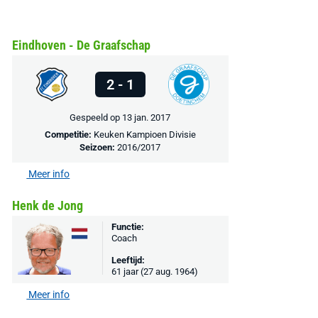
€ 78,00
€ 888,00
€ 29,99
€ 130,00
€ 
Bekijk deal
Bekijk deal
Bekijk deal
Eindhoven - De Graafschap
2 - 1
Gespeeld op 13 jan. 2017
Competitie:
Keuken Kampioen Divisie
Seizoen:
2016/2017
Meer info
Henk de Jong
Functie:
Coach
Leeftijd:
61 jaar (27 aug. 1964)
Meer info