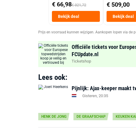
€ 66,98
€ 509,00
€ 321,72
Bekijk deal
Bekijk deal
Prijs en voorraad kunnen wijzigen. Aankopen lopen via de p
Officiële tickets voor Europe
FCUpdate.nl
Ticketshop
Lees ook:
Pijnlijk: Ajax-keeper maakt t
Gisteren, 20:35
HENK DE JONG
DE GRAAFSCHAP
KEUKEN KA