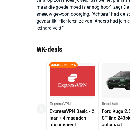
vind, op zo'n moeilijk veld, dat we het prima h
maar die goede moed is er nog hoor", zegt De 
sneeuw gewoon doorging. "Achteraf had de sche
gevaarlijk. Hier leren ze van. Anders had je
keihard veld."
WK-deals
AANBIEDING -79%
ExpressVPN
Broekhuis
ExpressVPN Basic - 2
Ford Kuga 2.
jaar + 4 maanden
ST-line 243p
abonnement
automaat