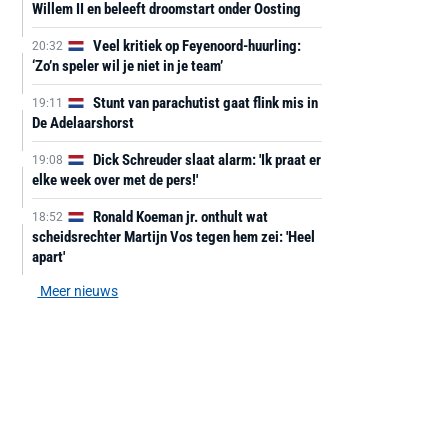
Willem II en beleeft droomstart onder Oosting
Veel kritiek op Feyenoord-huurling:
20:32
‘Zo’n speler wil je niet in je team’
Stunt van parachutist gaat flink mis in
19:11
De Adelaarshorst
Dick Schreuder slaat alarm: 'Ik praat er
19:08
elke week over met de pers!'
Ronald Koeman jr. onthult wat
18:52
scheidsrechter Martijn Vos tegen hem zei: 'Heel
apart'
Meer nieuws