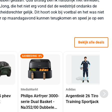
ebben gedaan. Qua uitslag ben ik natuurlijk niet tevreden,
Jong, die het niet erg vond dat de wedstrijd ondanks de
idsrechter gelijk. Dit hoort ook bij voetbal en het was niet
 hier op maandagavond kunnen terugkomen en speel je op een
Bekijk alle deals
AANBIEDING -8%
MediaMarkt
Adidas
5 phev
Philips Airfryer 3000-
Argentinië 26 Tiro
k
serie Dual Basket -
Training Sportjack
Na352/00 Dubbele