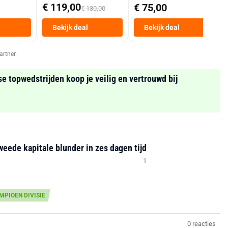
Mand 9 L Tot 6
€ 119,00
€ 75,00
€ 130,00
Personen
Heteluchtfriteuse
Bekijk deal
Bekijk deal
Zwart
artner.
se topwedstrijden koop je veilig en vertrouwd bij
weede kapitale blunder in zes dagen tijd
1
MPIOEN DIVISIE
0 reacties