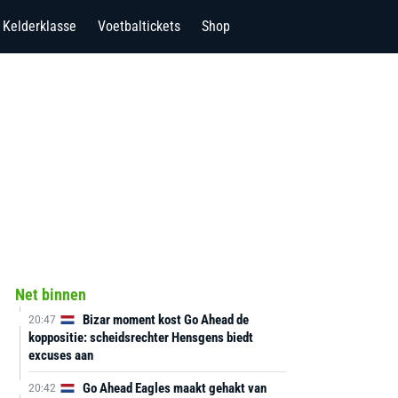
Kelderklasse
Voetbaltickets
Shop
Net binnen
Bizar moment kost Go Ahead de
20:47
koppositie: scheidsrechter Hensgens biedt
excuses aan
Go Ahead Eagles maakt gehakt van
20:42