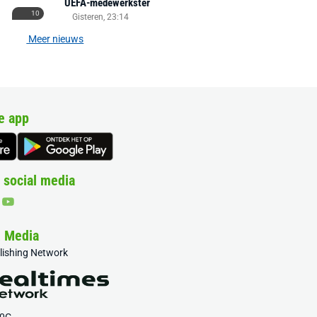
UEFA-medewerkster
10
Gisteren, 23:14
Meer nieuws
e app
 social media
& Media
blishing Network