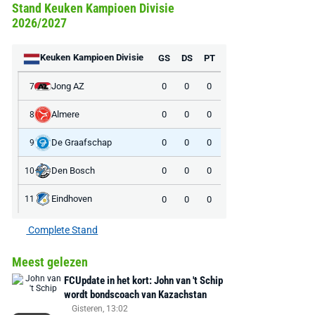
Stand Keuken Kampioen Divisie
2026/2027
Keuken Kampioen Divisie
GS
DS
PT
Jong AZ
0
0
0
7
Almere
0
0
0
8
De Graafschap
0
0
0
9
Den Bosch
0
0
0
10
Eindhoven
0
0
0
11
Complete Stand
Meest gelezen
FCUpdate in het kort: John van 't Schip
wordt bondscoach van Kazachstan
Gisteren, 13:02