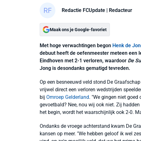
Redactie FCUpdate
| Redacteur
Maak ons je Google-favoriet
Met hoge verwachtingen begon
Henk de Jon
debuut heeft de oefenmeester meteen een le
Eindhoven met 2-1 verloren, waardoor
De S
Jong is desondanks gematigd tevreden.
Op een besneeuwd veld stond De Graafschap a
vrijwel direct een verloren wedstrijden speeld
bij
Omroep Gelderland
. "We gingen niet goed
gevoetbald? Nee, nou wij ook niet. Zij hadde
het begin, wordt het waarschijnlijk ook 2-0. M
Ondanks de vroege achterstand kwam De Graaf
kansen op meer. "We hebben geloof ik wel zes