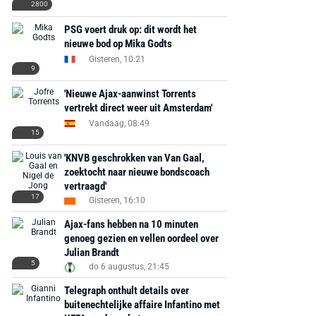
2800
PSG voert druk op: dit wordt het
nieuwe bod op Mika Godts
Gisteren, 10:21
9
'Nieuwe Ajax-aanwinst Torrents
vertrekt direct weer uit Amsterdam'
Vandaag, 08:49
15
'KNVB geschrokken van Van Gaal,
zoektocht naar nieuwe bondscoach
vertraagd'
17
Gisteren, 16:10
Ajax-fans hebben na 10 minuten
genoeg gezien en vellen oordeel over
Julian Brandt
5
do 6 augustus, 21:45
Telegraph onthult details over
buitenechtelijke affaire Infantino met