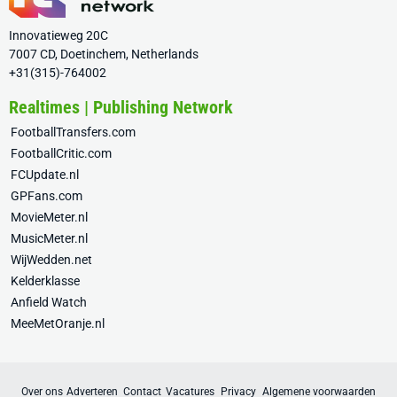
Innovatieweg 20C
7007 CD, Doetinchem, Netherlands
+31(315)-764002
Realtimes | Publishing Network
FootballTransfers.com
FootballCritic.com
FCUpdate.nl
GPFans.com
MovieMeter.nl
MusicMeter.nl
WijWedden.net
Kelderklasse
Anfield Watch
MeeMetOranje.nl
Over ons
Adverteren
Contact
Vacatures
Privacy
Algemene voorwaarden