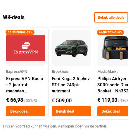
WK-deals
Bekijk alle deals
AANBIEDING -79%
AANBIEDING -8%
ExpressVPN
Broekhuis
MediaMarkt
ExpressVPN Basic
Ford Kuga 2.5 phev
Philips Airfryer
- 2 jaar + 4
ST-line 243pk
3000-serie Dual
maanden
automaat
Basket - Na352
abonnement
Dubbele Mand 9 
€ 66,98
€ 119,00
€ 509,00
€ 321,72
€ 130,0
Tot 6 Personen
Heteluchtfriteus
Bekijk deal
Bekijk deal
Bekijk deal
Zwart
Prijs en voorraad kunnen wijzigen. Aankopen lopen via de partner.