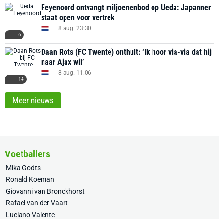
Feyenoord ontvangt miljoenenbod op Ueda: Japanner
staat open voor vertrek
8 aug. 23:30
6
Daan Rots (FC Twente) onthult: ‘Ik hoor via-via dat hij
naar Ajax wil’
8 aug. 11:06
14
Meer nieuws
Voetballers
Mika Godts
Ronald Koeman
Giovanni van Bronckhorst
Rafael van der Vaart
Luciano Valente