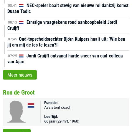
NEC-speler baalt stevig van nieuwe rol dankzij komst
08:41
Dusan Tadic
Ernstige vraagtekens rond aankoopbeleid Jordi
08:13
Cruijff
Oud-topscheidsrechter Björn Kuipers haalt uit: ‘Wie ben
07:45
jij om mij de les te lezen?!’
Jordi Cruijff ontvangt harde sneer van oud-collega
07:25
van Ajax
Meer nieuws
Ron de Groot
Functie:
Assistent coach
Leeftijd:
66 jaar (29 mrt. 1960)