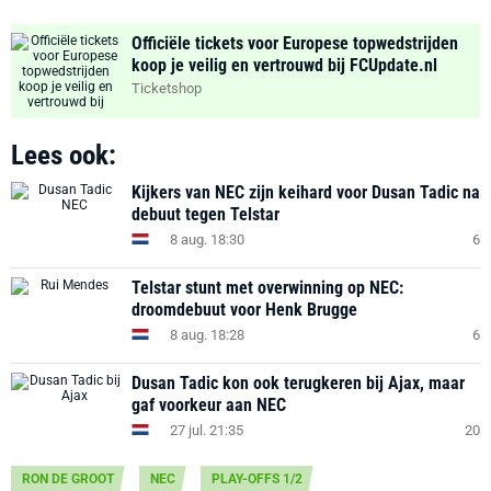
Officiële tickets voor Europese topwedstrijden
koop je veilig en vertrouwd bij FCUpdate.nl
Ticketshop
Lees ook:
Kijkers van NEC zijn keihard voor Dusan Tadic na
debuut tegen Telstar
8 aug. 18:30
6
Telstar stunt met overwinning op NEC:
droomdebuut voor Henk Brugge
8 aug. 18:28
6
Dusan Tadic kon ook terugkeren bij Ajax, maar
gaf voorkeur aan NEC
27 jul. 21:35
20
RON DE GROOT
NEC
PLAY-OFFS 1/2