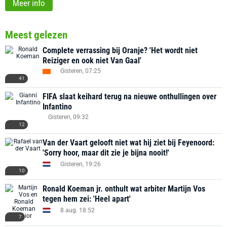
Meer info
Meest gelezen
Complete verrassing bij Oranje? 'Het wordt niet
Reiziger en ook niet Van Gaal'
Gisteren, 07:25
41
FIFA slaat keihard terug na nieuwe onthullingen over
Infantino
Gisteren, 09:32
12
Van der Vaart gelooft niet wat hij ziet bij Feyenoord:
'Sorry hoor, maar dit zie je bijna nooit!'
Gisteren, 19:26
10
Ronald Koeman jr. onthult wat arbiter Martijn Vos
tegen hem zei: 'Heel apart'
8 aug. 18:52
7