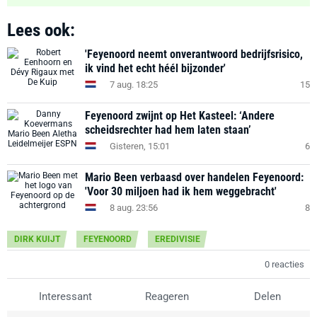
Lees ook:
'Feyenoord neemt onverantwoord bedrijfsrisico,
ik vind het echt héél bijzonder'
7 aug. 18:25
15
Feyenoord zwijnt op Het Kasteel: ‘Andere
scheidsrechter had hem laten staan’
Gisteren, 15:01
6
Mario Been verbaasd over handelen Feyenoord:
'Voor 30 miljoen had ik hem weggebracht'
8 aug. 23:56
8
DIRK KUIJT
FEYENOORD
EREDIVISIE
0 reacties
Interessant
Reageren
Delen