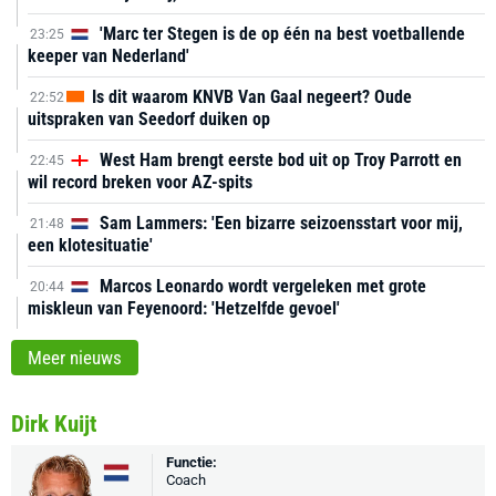
'Marc ter Stegen is de op één na best voetballende
23:25
keeper van Nederland'
Is dit waarom KNVB Van Gaal negeert? Oude
22:52
uitspraken van Seedorf duiken op
West Ham brengt eerste bod uit op Troy Parrott en
22:45
wil record breken voor AZ-spits
Sam Lammers: 'Een bizarre seizoensstart voor mij,
21:48
een klotesituatie'
Marcos Leonardo wordt vergeleken met grote
20:44
miskleun van Feyenoord: 'Hetzelfde gevoel'
Meer nieuws
Dirk Kuijt
Functie:
Coach