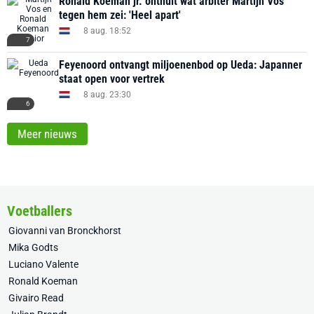
Ronald Koeman jr. onthult wat arbiter Martijn Vos
tegen hem zei: 'Heel apart'
8 aug. 18:52
7
Feyenoord ontvangt miljoenenbod op Ueda: Japanner
staat open voor vertrek
8 aug. 23:30
6
Meer nieuws
Voetballers
Giovanni van Bronckhorst
Mika Godts
Luciano Valente
Ronald Koeman
Givairo Read