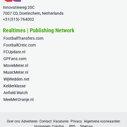
Innovatieweg 20C
7007 CD, Doetinchem, Netherlands
+31(315)-764002
Realtimes | Publishing Network
FootballTransfers.com
FootballCritic.com
FCUpdate.nl
GPFans.com
MovieMeter.nl
MusicMeter.nl
WijWedden.net
Kelderklasse
Anfield Watch
MeeMetOranje.nl
Over ons
Adverteren
Contact
Vacatures
Privacy
Algemene voorwaarden
Huisregels
Colofon
RSS
Sitemap