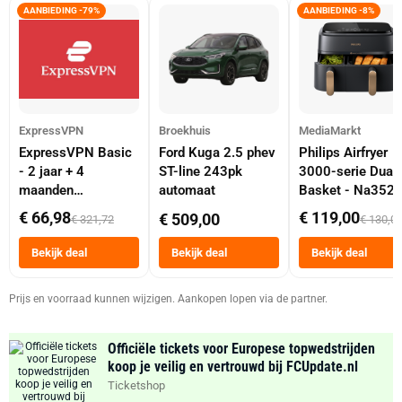
AANBIEDING -79%
AANBIEDING -8%
ExpressVPN
Broekhuis
MediaMarkt
ExpressVPN Basic
Ford Kuga 2.5 phev
Philips Airfryer
- 2 jaar + 4
ST-line 243pk
3000-serie Dual
maanden
automaat
Basket - Na352
abonnement
Dubbele Mand 9 
€ 66,98
€ 119,00
€ 509,00
€ 321,72
€ 130,0
Tot 6 Personen
Heteluchtfriteus
Bekijk deal
Bekijk deal
Bekijk deal
Zwart
Prijs en voorraad kunnen wijzigen. Aankopen lopen via de partner.
Officiële tickets voor Europese topwedstrijden
koop je veilig en vertrouwd bij FCUpdate.nl
Ticketshop