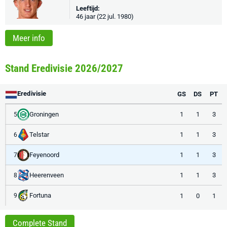
Leeftijd:
46 jaar (22 jul. 1980)
Meer info
Stand Eredivisie 2026/2027
Eredivisie
GS
DS
PT
Groningen
1
1
3
5
Telstar
1
1
3
6
Feyenoord
1
1
3
7
Heerenveen
1
1
3
8
Fortuna
1
0
1
9
Complete Stand