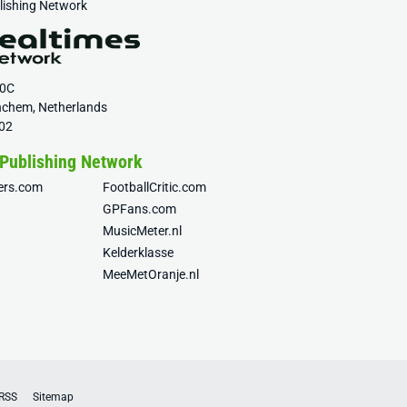
blishing Network
20C
nchem, Netherlands
02
 Publishing Network
fers.com
FootballCritic.com
GPFans.com
MusicMeter.nl
Kelderklasse
MeeMetOranje.nl
RSS
Sitemap