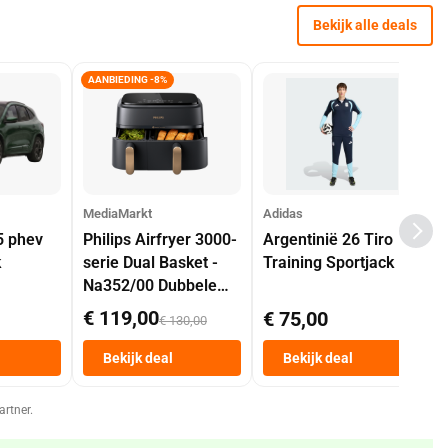
Bekijk alle deals
AANBIEDING -8%
MediaMarkt
Adidas
5 phev
Philips Airfryer 3000-
Argentinië 26 Tiro
k
serie Dual Basket -
Training Sportjack
Na352/00 Dubbele
Mand 9 L Tot 6
€ 119,00
€ 75,00
€ 130,00
Personen
Heteluchtfriteuse
Bekijk deal
Bekijk deal
Zwart
artner.