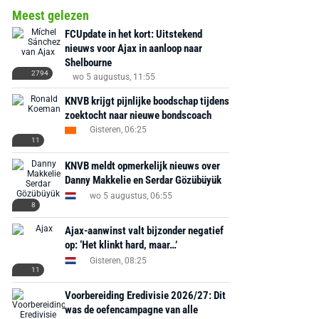
Meest gelezen
FCUpdate in het kort: Uitstekend
nieuws voor Ajax in aanloop naar
Shelbourne
2794
wo 5 augustus, 11:55
KNVB krijgt pijnlijke boodschap tijdens
zoektocht naar nieuwe bondscoach
Gisteren, 06:25
11
KNVB meldt opmerkelijk nieuws over
Danny Makkelie en Serdar Gözübüyük
wo 5 augustus, 06:55
8
Ajax-aanwinst valt bijzonder negatief
op: ‘Het klinkt hard, maar…’
Gisteren, 08:25
11
Voorbereiding Eredivisie 2026/27: Dit
was de oefencampagne van alle