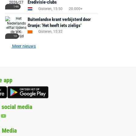
Eredivisie-clubs
146
Gisteren, 15:50
20.000+
Buitenlandse krant verbijsterd door
Oranje: ‘Het heeft iets zieligs’
Gisteren, 15:32
10
Meer nieuws
e app
 social media
& Media