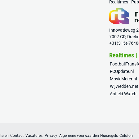
Realtimes - Pu
Innovatieweg 
7007 CD, Doeti
+31(315)-7640
Realtimes |
FootballTrans
FCUpdate.nl
MovieMeter.nl
WijWedden.net
Anfield Watch
teren
Contact
Vacatures
Privacy
Algemene voorwaarden
Huisregels
Colofon