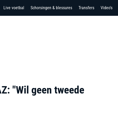
Live voetbal
Schorsingen & blessures
Transfers
Video's
AZ: "Wil geen tweede