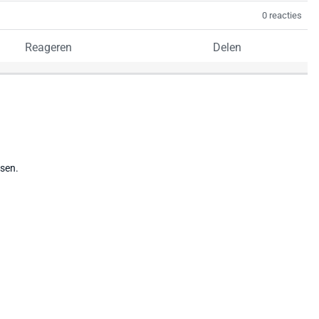
0 reacties
Reageren
Delen
tsen.