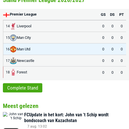
Stand Premier League 2026/2027
Premier League
GS
DS
PT
Liverpool
0
0
0
14
Man City
0
0
0
15
Man Utd
0
0
0
16
Newcastle
0
0
0
17
Forest
0
0
0
18
Complete Stand
Meest gelezen
FCUpdate in het kort: John van 't Schip wordt
bondscoach van Kazachstan
7 aug. 13:02