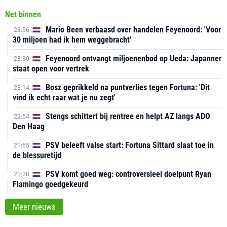
Net binnen
Mario Been verbaasd over handelen Feyenoord: 'Voor
23:56
30 miljoen had ik hem weggebracht'
Feyenoord ontvangt miljoenenbod op Ueda: Japanner
23:30
staat open voor vertrek
Bosz geprikkeld na puntverlies tegen Fortuna: 'Dit
23:14
vind ik echt raar wat je nu zegt'
Stengs schittert bij rentree en helpt AZ langs ADO
22:54
Den Haag
PSV beleeft valse start: Fortuna Sittard slaat toe in
21:55
de blessuretijd
PSV komt goed weg: controversieel doelpunt Ryan
21:28
Flamingo goedgekeurd
Meer nieuws