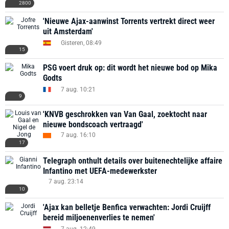
2800
'Nieuwe Ajax-aanwinst Torrents vertrekt direct weer
uit Amsterdam'
Gisteren, 08:49
15
PSG voert druk op: dit wordt het nieuwe bod op Mika
Godts
7 aug. 10:21
9
'KNVB geschrokken van Van Gaal, zoektocht naar
nieuwe bondscoach vertraagd'
7 aug. 16:10
17
Telegraph onthult details over buitenechtelijke affaire
Infantino met UEFA-medewerkster
7 aug. 23:14
10
'Ajax kan belletje Benfica verwachten: Jordi Cruijff
bereid miljoenenverlies te nemen'
7 aug. 12:49