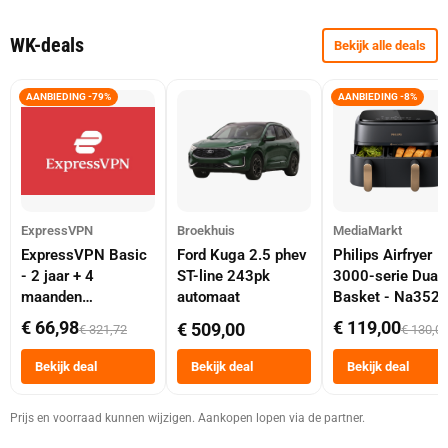
WK-deals
Bekijk alle deals
AANBIEDING -79%
AANBIEDING -8%
ExpressVPN
Broekhuis
MediaMarkt
ExpressVPN Basic
Ford Kuga 2.5 phev
Philips Airfryer
- 2 jaar + 4
ST-line 243pk
3000-serie Dual
maanden
automaat
Basket - Na352
abonnement
Dubbele Mand 9 
€ 66,98
€ 119,00
€ 509,00
€ 321,72
€ 130,0
Tot 6 Personen
Heteluchtfriteus
Bekijk deal
Bekijk deal
Bekijk deal
Zwart
Prijs en voorraad kunnen wijzigen. Aankopen lopen via de partner.