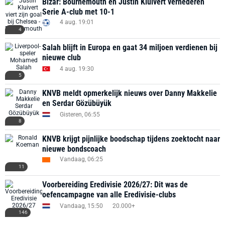
Bizar: Bournemouth en Justin Kluivert vernederen
Serie A-club met 10-1
4 aug. 19:01
4
Salah blijft in Europa en gaat 34 miljoen verdienen bij
nieuwe club
4 aug. 19:30
5
KNVB meldt opmerkelijk nieuws over Danny Makkelie
en Serdar Gözübüyük
Gisteren, 06:55
8
KNVB krijgt pijnlijke boodschap tijdens zoektocht naar
nieuwe bondscoach
Vandaag, 06:25
11
Voorbereiding Eredivisie 2026/27: Dit was de
oefencampagne van alle Eredivisie-clubs
Vandaag, 15:50
20.000+
146