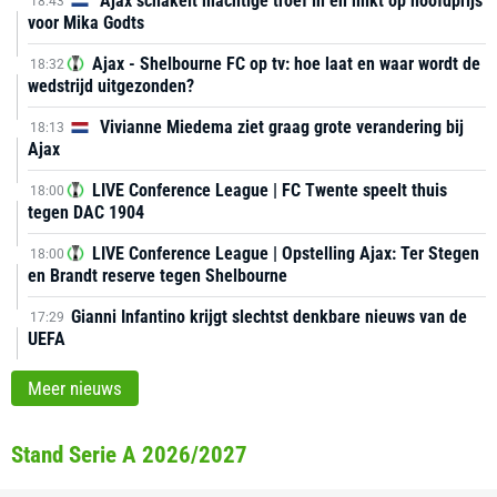
Ajax schakelt machtige troef in en mikt op hoofdprijs
18:43
voor Mika Godts
Ajax - Shelbourne FC op tv: hoe laat en waar wordt de
18:32
wedstrijd uitgezonden?
Vivianne Miedema ziet graag grote verandering bij
18:13
Ajax
LIVE Conference League | FC Twente speelt thuis
18:00
tegen DAC 1904
LIVE Conference League | Opstelling Ajax: Ter Stegen
18:00
en Brandt reserve tegen Shelbourne
Gianni Infantino krijgt slechtst denkbare nieuws van de
17:29
UEFA
Meer nieuws
Stand Serie A 2026/2027