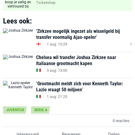
Ticketshop
Lees ook:
'Zirkzee mogelijk ingezet als wisselgeld bij
transfer voormalig Ajax-speler'
1 aug. 15:29
1
Chelsea wil transfer Joshua Zirkzee naar
Italiaanse grootmacht kapen
3 aug. 13:00
‘Grootmacht meldt zich voor Kenneth Taylor:
Lazio vraagt 50 miljoen’
1 aug. 21:25
JUVENTUS
SERIE A
0 reacties
Interessant
Reageren
Delen