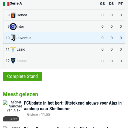
Serie A
GS
DS
PT
Genoa
0
0
0
8
Inter
0
0
0
9
Juventus
0
0
0
10
Lazio
0
0
0
11
Lecce
0
0
0
12
Complete Stand
Meest gelezen
FCUpdate in het kort: Uitstekend nieuws voor Ajax in
aanloop naar Shelbourne
Gisteren, 11:55
2794