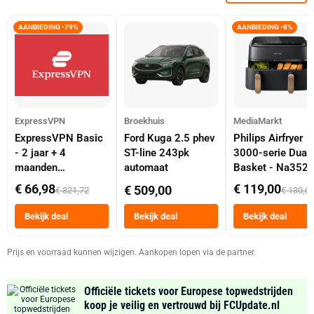
AANBIEDING -79%
AANBIEDING -8%
ExpressVPN
Broekhuis
MediaMarkt
ExpressVPN Basic
Ford Kuga 2.5 phev
Philips Airfryer
- 2 jaar + 4
ST-line 243pk
3000-serie Dual
maanden
automaat
Basket - Na352
abonnement
Dubbele Mand 9 
€ 66,98
€ 119,00
€ 509,00
€ 321,72
€ 130,0
Tot 6 Personen
Heteluchtfriteus
Bekijk deal
Bekijk deal
Bekijk deal
Zwart
Prijs en voorraad kunnen wijzigen. Aankopen lopen via de partner.
Officiële tickets voor Europese topwedstrijden
koop je veilig en vertrouwd bij FCUpdate.nl