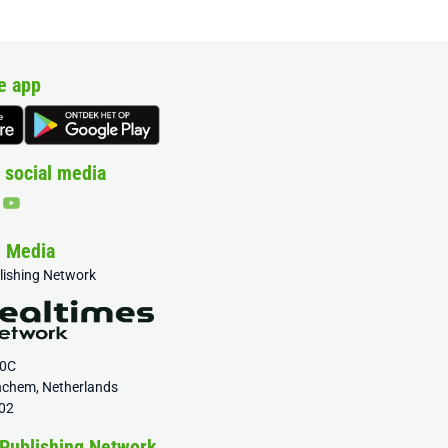
e app
 social media
& Media
blishing Network
20C
nchem, Netherlands
02
 Publishing Network