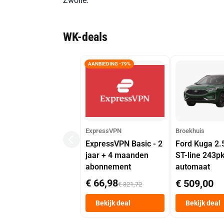
Zwolle.
WK-deals
AANBIEDING -79%
ExpressVPN
Broekhuis
ExpressVPN Basic - 2
Ford Kuga 2.
jaar + 4 maanden
ST-line 243p
abonnement
automaat
€ 66,98
€ 509,00
€ 321,72
Bekijk deal
Bekijk deal