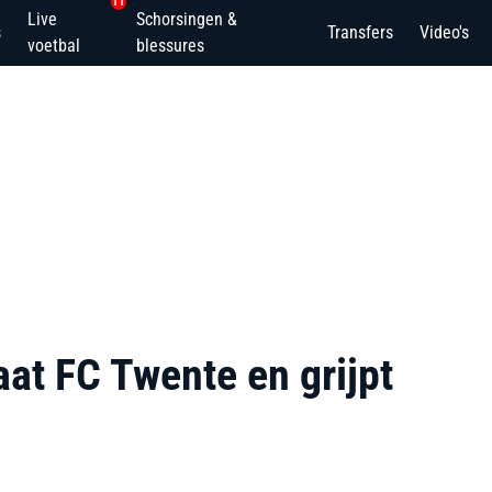
11
Live
Schorsingen &
s
Transfers
Video's
voetbal
blessures
at FC Twente en grijpt