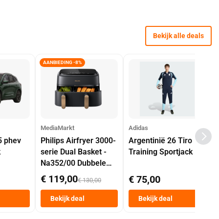
Bekijk alle deals
AANBIEDING -8%
MediaMarkt
Adidas
5 phev
Philips Airfryer 3000-
Argentinië 26 Tiro
k
serie Dual Basket -
Training Sportjack
Na352/00 Dubbele
Mand 9 L Tot 6
€ 119,00
€ 75,00
€ 130,00
Personen
Heteluchtfriteuse
Bekijk deal
Bekijk deal
Zwart