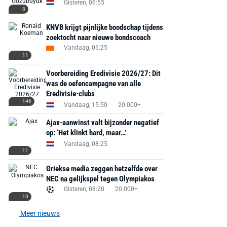
Gisteren, 06:55
8
KNVB krijgt pijnlijke boodschap tijdens
zoektocht naar nieuwe bondscoach
Vandaag, 06:25
11
Voorbereiding Eredivisie 2026/27: Dit
was de oefencampagne van alle
Eredivisie-clubs
146
Vandaag, 15:50
20.000+
Ajax-aanwinst valt bijzonder negatief
op: ‘Het klinkt hard, maar…’
Vandaag, 08:25
11
Griekse media zeggen hetzelfde over
NEC na gelijkspel tegen Olympiakos
Gisteren, 08:20
20.000+
10
Meer nieuws