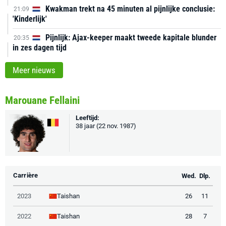
Kwakman trekt na 45 minuten al pijnlijke conclusie:
21:09
'Kinderlijk'
Pijnlijk: Ajax-keeper maakt tweede kapitale blunder
20:35
in zes dagen tijd
Meer nieuws
Marouane Fellaini
Leeftijd:
38 jaar (22 nov. 1987)
Carrière
Wed.
Dlp.
Taishan
2023
26
11
Taishan
2022
28
7