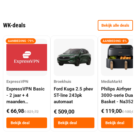
WK-deals
Bekijk alle deals
AANBIEDING -79%
AANBIEDING -8%
ExpressVPN
Broekhuis
MediaMarkt
ExpressVPN Basic
Ford Kuga 2.5 phev
Philips Airfryer
- 2 jaar + 4
ST-line 243pk
3000-serie Dual
maanden
automaat
Basket - Na352
abonnement
Dubbele Mand 9 
€ 66,98
€ 119,00
€ 509,00
€ 321,72
€ 130,0
Tot 6 Personen
Heteluchtfriteus
Bekijk deal
Bekijk deal
Bekijk deal
Zwart