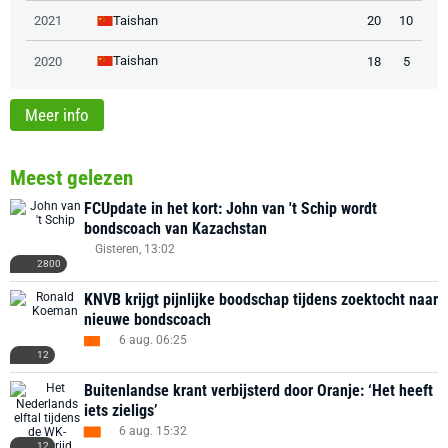
Taishan
2021
20
10
Taishan
2020
18
5
Meer info
Meest gelezen
FCUpdate in het kort: John van 't Schip wordt
bondscoach van Kazachstan
Gisteren, 13:02
2800
KNVB krijgt pijnlijke boodschap tijdens zoektocht naar
nieuwe bondscoach
6 aug. 06:25
12
Buitenlandse krant verbijsterd door Oranje: ‘Het heeft
iets zieligs’
6 aug. 15:32
12