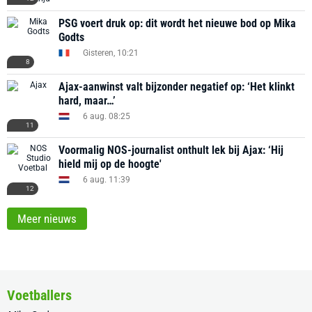
PSG voert druk op: dit wordt het nieuwe bod op Mika
Godts
Gisteren, 10:21
8
Ajax-aanwinst valt bijzonder negatief op: ‘Het klinkt
hard, maar…’
6 aug. 08:25
11
Voormalig NOS-journalist onthult lek bij Ajax: ‘Hij
hield mij op de hoogte'
6 aug. 11:39
12
Meer nieuws
Voetballers