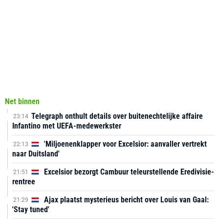
Net binnen
Telegraph onthult details over buitenechtelijke affaire
23:14
Infantino met UEFA-medewerkster
'Miljoenenklapper voor Excelsior: aanvaller vertrekt
22:13
naar Duitsland'
Excelsior bezorgt Cambuur teleurstellende Eredivisie-
21:51
rentree
Ajax plaatst mysterieus bericht over Louis van Gaal:
21:29
'Stay tuned'