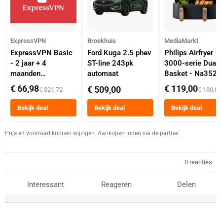
ExpressVPN
Broekhuis
MediaMarkt
ExpressVPN Basic
Ford Kuga 2.5 phev
Philips Airfryer
- 2 jaar + 4
ST-line 243pk
3000-serie Dual
maanden
automaat
Basket - Na352
abonnement
Dubbele Mand 9 
€ 66,98
€ 119,00
€ 509,00
€ 321,72
€ 130,0
Tot 6 Personen
Heteluchtfriteus
Bekijk deal
Bekijk deal
Bekijk deal
Zwart
Prijs en voorraad kunnen wijzigen. Aankopen lopen via de partner.
0 reacties
Interessant
Reageren
Delen