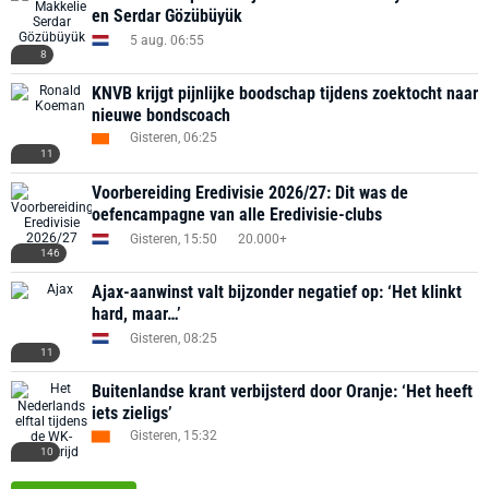
en Serdar Gözübüyük
5 aug. 06:55
8
KNVB krijgt pijnlijke boodschap tijdens zoektocht naar
nieuwe bondscoach
Gisteren, 06:25
11
Voorbereiding Eredivisie 2026/27: Dit was de
oefencampagne van alle Eredivisie-clubs
Gisteren, 15:50
20.000+
146
Ajax-aanwinst valt bijzonder negatief op: ‘Het klinkt
hard, maar…’
Gisteren, 08:25
11
Buitenlandse krant verbijsterd door Oranje: ‘Het heeft
iets zieligs’
Gisteren, 15:32
10