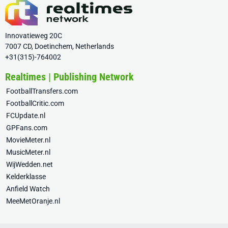
Innovatieweg 20C
7007 CD, Doetinchem, Netherlands
+31(315)-764002
Realtimes | Publishing Network
FootballTransfers.com
FootballCritic.com
FCUpdate.nl
GPFans.com
MovieMeter.nl
MusicMeter.nl
WijWedden.net
Kelderklasse
Anfield Watch
MeeMetOranje.nl