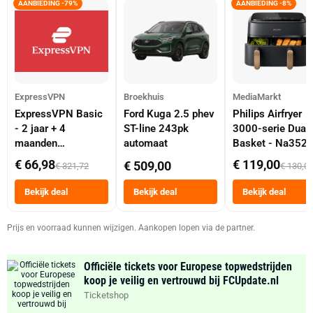
AANBIEDING -79%
AANBIEDING -8%
ExpressVPN
Broekhuis
MediaMarkt
ExpressVPN Basic
Ford Kuga 2.5 phev
Philips Airfryer
- 2 jaar + 4
ST-line 243pk
3000-serie Dual
maanden
automaat
Basket - Na352
abonnement
Dubbele Mand 9 
€ 66,98
€ 119,00
€ 509,00
€ 321,72
€ 130,0
Tot 6 Personen
Heteluchtfriteus
Bekijk deal
Bekijk deal
Bekijk deal
Zwart
Prijs en voorraad kunnen wijzigen. Aankopen lopen via de partner.
Officiële tickets voor Europese topwedstrijden
koop je veilig en vertrouwd bij FCUpdate.nl
Ticketshop