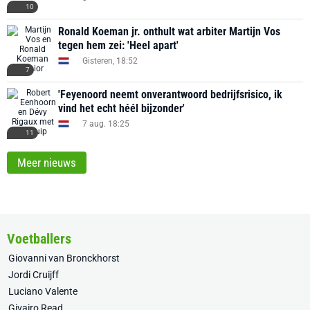
10
Ronald Koeman jr. onthult wat arbiter Martijn Vos
tegen hem zei: 'Heel apart'
Gisteren, 18:52
7
'Feyenoord neemt onverantwoord bedrijfsrisico, ik
vind het echt héél bijzonder'
7 aug. 18:25
11
Meer nieuws
Voetballers
Giovanni van Bronckhorst
Jordi Cruijff
Luciano Valente
Givairo Read