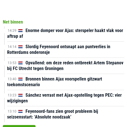
Net binnen
Enorme domper voor Ajax: sterspeler haakt vlak voor
14:29
aftrap af
Slordig Feyenoord ontsnapt aan puntverlies in
14:14
Rotterdams onderonsje
Opvallend: om deze reden ontbreekt Artem Stepanov
13:53
bij FC Utrecht tegen Groningen
Bronnen binnen Ajax voorspellen gitzwart
13:40
toekomstscenario
Sánchez verrast met Ajax-opstelling tegen PEC: vier
13:23
wijzigingen
Feyenoord-fans zien groot probleem bij
13:10
seizoensstart: ‘Absolute noodzaak’