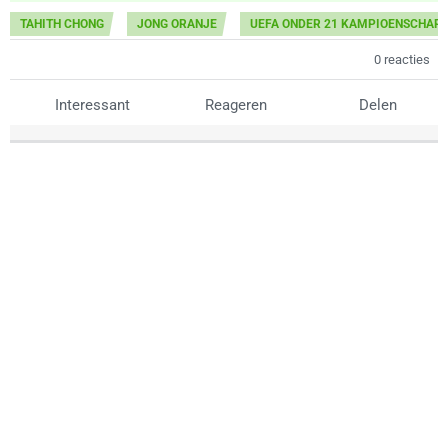
TAHITH CHONG
JONG ORANJE
UEFA ONDER 21 KAMPIOENSCHAP
0 reacties
Interessant
Reageren
Delen