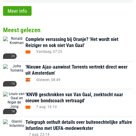
Meer info
Meest gelezen
Complete verrassing bij Oranje? 'Het wordt niet
Reiziger en ook niet Van Gaal'
Vandaag, 07:25
29
'Nieuwe Ajax-aanwinst Torrents vertrekt direct weer
uit Amsterdam'
Gisteren, 08:49
15
'KNVB geschrokken van Van Gaal, zoektocht naar
nieuwe bondscoach vertraagd'
7 aug. 16:10
18
Telegraph onthult details over buitenechtelijke affaire
Infantino met UEFA-medewerkster
7 aug. 23:14