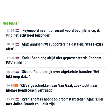
Net binnen
'Feyenoord neemt onverantwoord bedrijfsrisico, ik
18:25
vind het echt héél bijzonder'
Ajax waarschuwt supporters na datalek: 'Wees extra
18:08
alert'
Kodai Sano nog altijd niet gepresenteerd: 'Rondom
17:20
PSV klinkt...'
Givairo Read eerlijk over afgeketste transfer: 'Het
16:32
lijkt erop dat...'
'KNVB geschrokken van Van Gaal, zoektocht naar
16:10
nieuwe bondscoach vertraagd'
Ryan Thomas hoopt op droomstart tegen Ajax: 'Duel
15:13
met Julian Brandt zou leuk zijn'