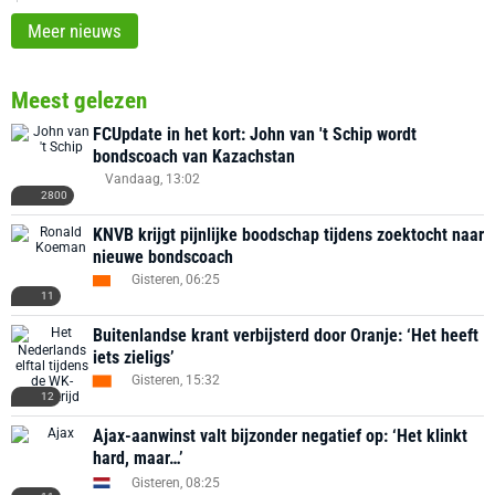
Meer nieuws
Meest gelezen
FCUpdate in het kort: John van 't Schip wordt
bondscoach van Kazachstan
Vandaag, 13:02
2800
KNVB krijgt pijnlijke boodschap tijdens zoektocht naar
nieuwe bondscoach
Gisteren, 06:25
11
Buitenlandse krant verbijsterd door Oranje: ‘Het heeft
iets zieligs’
Gisteren, 15:32
12
Ajax-aanwinst valt bijzonder negatief op: ‘Het klinkt
hard, maar…’
Gisteren, 08:25