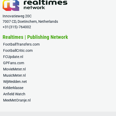
Innovatieweg 20C
7007 CD, Doetinchem, Netherlands
+31(315)-764002
Realtimes | Publishing Network
FootballTransfers.com
FootballCritic.com
FCUpdate.nl
GPFans.com
MovieMeter.nl
MusicMeter.nl
WijWedden.net
Kelderklasse
Anfield Watch
MeeMetOranje.nl