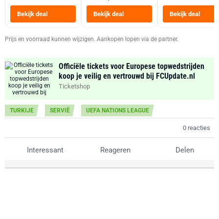
Tot 6 Personen
Heteluchtfriteus
Bekijk deal
Bekijk deal
Bekijk deal
Zwart
Prijs en voorraad kunnen wijzigen. Aankopen lopen via de partner.
Officiële tickets voor Europese topwedstrijden
koop je veilig en vertrouwd bij FCUpdate.nl
Ticketshop
TURKIJE
SERVIË
UEFA NATIONS LEAGUE
0 reacties
Interessant
Reageren
Delen