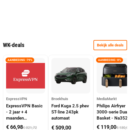
WK-deals
Bekijk alle deals
AANBIEDING -79%
AANBIEDING -8%
ExpressVPN
Broekhuis
MediaMarkt
ExpressVPN Basic
Ford Kuga 2.5 phev
Philips Airfryer
- 2 jaar + 4
ST-line 243pk
3000-serie Dual
maanden
automaat
Basket - Na352
abonnement
Dubbele Mand 9 
€ 66,98
€ 119,00
€ 509,00
€ 321,72
€ 130,0