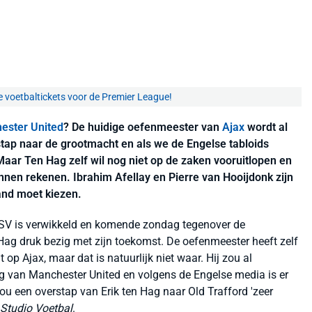
e voetbaltickets voor de Premier League!
ester United
? De huidige oefenmeester van
Ajax
wordt al
ap naar de grootmacht en als we de Engelse tabloids
 Maar Ten Hag zelf wil nog niet op de zaken vooruitlopen en
unnen rekenen. Ibrahim Afellay en Pierre van Hooijdonk zijn
and moet kiezen.
t PSV is verwikkeld en komende zondag tegenover de
 Hag druk bezig met zijn toekomst. De oefenmeester heeft zelf
 op Ajax, maar dat is natuurlijk niet waar. Hij zou al
g van Manchester United en volgens de Engelse media is er
ou een overstap van Erik ten Hag naar Old Trafford 'zeer
Studio Voetbal
.