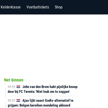
Kelderklasse
Voetbaltickets
Shop
Net binnen
John van den Brom hakt pijnlijke knoop
05:55
door bij FC Twente: 'Niet leuk om te zeggen'
Ajax lijkt naast Godts-alternatief te
05:25
grijpen: Belgen bereiken mondeling akkoord