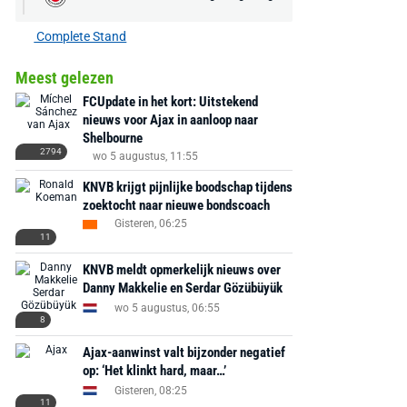
MediaMarkt
Adidas
MediaMarkt
EA Sports FC 26 -
F50 Messi Elite Firm
Sonos Arc Ul
Complete Stand
PlayStation 5
Ground Boots Kids
Soundbar Zw
Meest gelezen
€ 78,00
€ 888,00
€ 29,99
FCUpdate in het kort: Uitstekend
€ 130,00
€ 
nieuws voor Ajax in aanloop naar
Shelbourne
Bekijk deal
Bekijk deal
Bekijk deal
2794
wo 5 augustus, 11:55
KNVB krijgt pijnlijke boodschap tijdens
zoektocht naar nieuwe bondscoach
Gisteren, 06:25
11
KNVB meldt opmerkelijk nieuws over
Danny Makkelie en Serdar Gözübüyük
wo 5 augustus, 06:55
8
Ajax-aanwinst valt bijzonder negatief
op: ‘Het klinkt hard, maar…’
Gisteren, 08:25
11