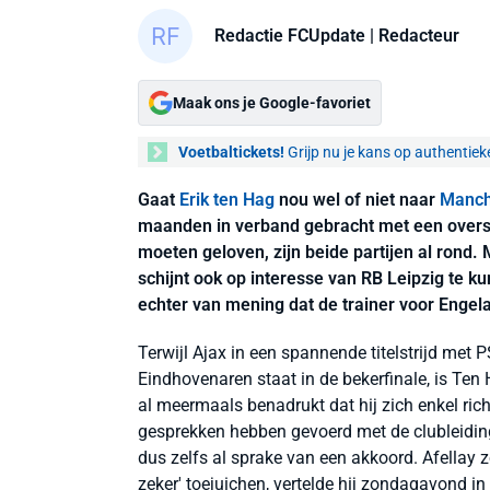
Redactie FCUpdate
| Redacteur
Maak ons je Google-favoriet
Voetbaltickets!
Grijp nu je kans op authentiek
Gaat
Erik ten Hag
nou wel of niet naar
Manch
maanden in verband gebracht met een overst
moeten geloven, zijn beide partijen al rond.
schijnt ook op interesse van RB Leipzig te k
echter van mening dat de trainer voor Engel
Terwijl Ajax in een spannende titelstrijd me
Eindhovenaren staat in de bekerfinale, is Ten
al meermaals benadrukt dat hij zich enkel richt
gesprekken hebben gevoerd met de clubleidin
dus zelfs al sprake van een akkoord. Afellay z
zeker' toejuichen, vertelde hij zondagavond in