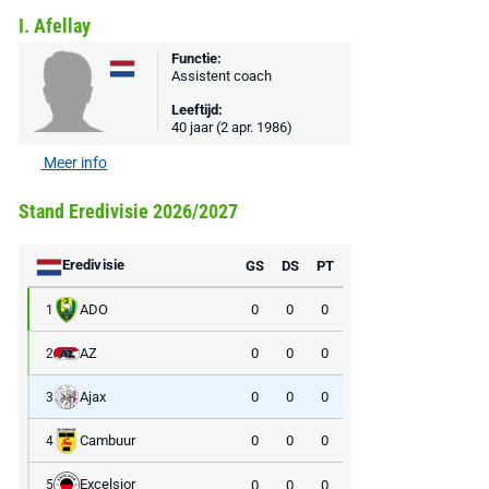
I. Afellay
Functie:
Assistent coach
Leeftijd:
40 jaar (2 apr. 1986)
Meer info
Stand Eredivisie 2026/2027
Eredivisie
GS
DS
PT
ADO
0
0
0
1
AZ
AANBIEDING -40%
0
0
0
AANBIEDING -19%
2
Ajax
0
0
0
3
Cambuur
0
0
0
4
Excelsior
0
0
0
5