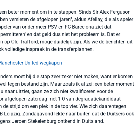
s geen beter moment om in te stappen. Sinds Sir Alex Ferguson
en versleten de afgelopen jaren'', aldus Afellay, die als speler
-speler van onder meer PSV en FC Barcelona ziet dat
ermitteren' en dat geld dus niet het probleem is. Dat er
p Old Trafford, moge duidelijk zijn. Als we de berichten uit
 volledige inspraak in de transferplannen.
 Manchester United wegkapen
 ''Anders moet hij die stap zeer zeker niet maken, want er komen
wel tegen bestand zijn. Maar zoals ik al zei; een beter moment
nu naar uitziet, gaan ze zich niet kwalificeren voor de
or afgelopen zaterdag met 1-0 van degradatiekandidaat
 de strijd om een plek in de top vier. Wie zich daarentegen
s RB Leipzig. Zondagavond lekte naar buiten dat de Duitsers ook
olgens Jeroen Stekelenburg ontkend in Duitsland.