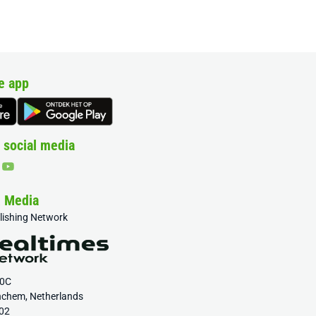
e app
 social media
& Media
blishing Network
20C
nchem, Netherlands
02