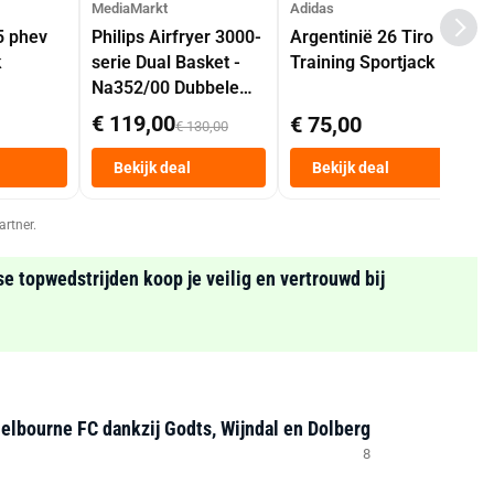
MediaMarkt
Adidas
5 phev
Philips Airfryer 3000-
Argentinië 26 Tiro
k
serie Dual Basket -
Training Sportjack
Na352/00 Dubbele
Mand 9 L Tot 6
€ 119,00
€ 75,00
€ 130,00
Personen
Heteluchtfriteuse
Bekijk deal
Bekijk deal
Zwart
artner.
se topwedstrijden koop je veilig en vertrouwd bij
helbourne FC dankzij Godts, Wijndal en Dolberg
8