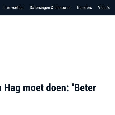
Live voetbal
Schorsingen & blessures
Transfers
Video's
n Hag moet doen: ''Beter