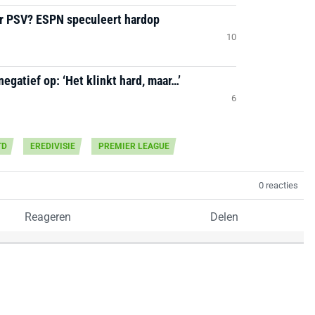
ar PSV? ESPN speculeert hardop
10
negatief op: ‘Het klinkt hard, maar…’
6
TD
EREDIVISIE
PREMIER LEAGUE
0 reacties
Reageren
Delen