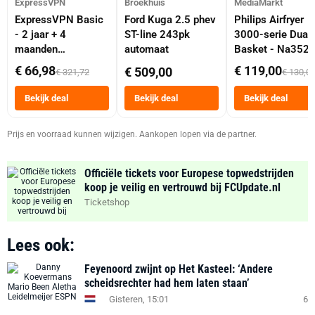
ExpressVPN
Broekhuis
MediaMarkt
ExpressVPN Basic
Ford Kuga 2.5 phev
Philips Airfryer
- 2 jaar + 4
ST-line 243pk
3000-serie Dual
maanden
automaat
Basket - Na352
abonnement
Dubbele Mand 9 
€ 66,98
€ 119,00
€ 509,00
€ 321,72
€ 130,0
Tot 6 Personen
Heteluchtfriteus
Bekijk deal
Bekijk deal
Bekijk deal
Zwart
Prijs en voorraad kunnen wijzigen. Aankopen lopen via de partner.
Officiële tickets voor Europese topwedstrijden
koop je veilig en vertrouwd bij FCUpdate.nl
Ticketshop
Lees ook:
Feyenoord zwijnt op Het Kasteel: ‘Andere
scheidsrechter had hem laten staan’
Gisteren, 15:01
6