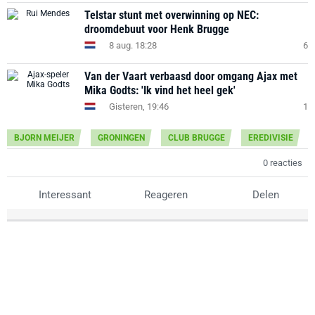
Telstar stunt met overwinning op NEC:
droomdebuut voor Henk Brugge
8 aug. 18:28
6
Van der Vaart verbaasd door omgang Ajax met
Mika Godts: 'Ik vind het heel gek'
Gisteren, 19:46
1
BJORN MEIJER
GRONINGEN
CLUB BRUGGE
EREDIVISIE
0 reacties
Interessant
Reageren
Delen