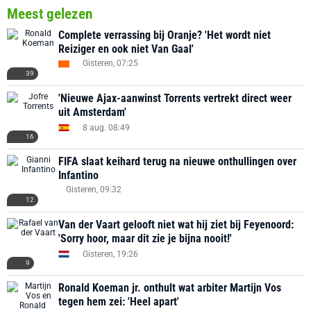
Meest gelezen
Complete verrassing bij Oranje? 'Het wordt niet
Reiziger en ook niet Van Gaal'
Gisteren, 07:25
39
'Nieuwe Ajax-aanwinst Torrents vertrekt direct weer
uit Amsterdam'
8 aug. 08:49
16
FIFA slaat keihard terug na nieuwe onthullingen over
Infantino
Gisteren, 09:32
12
Van der Vaart gelooft niet wat hij ziet bij Feyenoord:
'Sorry hoor, maar dit zie je bijna nooit!'
Gisteren, 19:26
9
Ronald Koeman jr. onthult wat arbiter Martijn Vos
tegen hem zei: 'Heel apart'