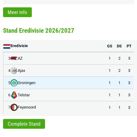
Meer info
Stand Eredivisie 2026/2027
Eredivisie
GS
DS
PT
AZ
1
2
3
3
Ajax
1
2
3
4
Groningen
1
1
3
5
Telstar
1
1
3
6
Feyenoord
1
1
3
7
Complete Stand