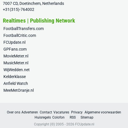
7007 CD, Doetinchem, Netherlands
+31(315)-764002
Realtimes | Publishing Network
FootballTransfers.com
FootballCritic.com
FCUpdate.nl
GPFans.com
MovieMeter.nl
MusicMeter.nl
WijWedden.net
Kelderklasse
Anfield Watch
MeeMetOranje.nl
Over ons
Adverteren
Contact
Vacatures
Privacy
Algemene voorwaarden
Huisregels
Colofon
RSS
Sitemap
Copyright (©) 2005 - 2026
FCUpdate.nl