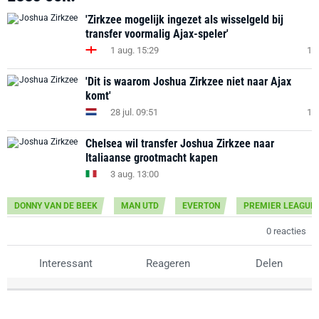
'Zirkzee mogelijk ingezet als wisselgeld bij
transfer voormalig Ajax-speler'
1 aug. 15:29
1
'Dit is waarom Joshua Zirkzee niet naar Ajax
komt'
28 jul. 09:51
1
Chelsea wil transfer Joshua Zirkzee naar
Italiaanse grootmacht kapen
3 aug. 13:00
DONNY VAN DE BEEK
MAN UTD
EVERTON
PREMIER LEAGUE
0 reacties
Interessant
Reageren
Delen