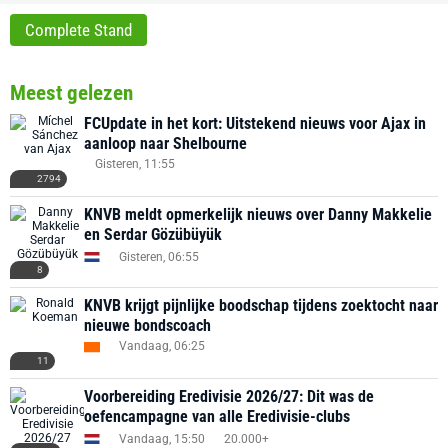
Complete Stand
Meest gelezen
FCUpdate in het kort: Uitstekend nieuws voor Ajax in
aanloop naar Shelbourne
Gisteren, 11:55
2794
KNVB meldt opmerkelijk nieuws over Danny Makkelie
en Serdar Gözübüyük
Gisteren, 06:55
8
KNVB krijgt pijnlijke boodschap tijdens zoektocht naar
nieuwe bondscoach
Vandaag, 06:25
11
Voorbereiding Eredivisie 2026/27: Dit was de
oefencampagne van alle Eredivisie-clubs
Vandaag, 15:50
20.000+