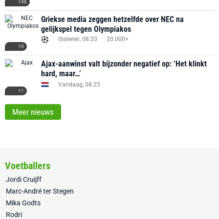
146
Griekse media zeggen hetzelfde over NEC na
gelijkspel tegen Olympiakos
Gisteren, 08:20
20.000+
10
Ajax-aanwinst valt bijzonder negatief op: ‘Het klinkt
hard, maar…’
Vandaag, 08:25
11
Meer nieuws
Voetballers
Jordi Cruijff
Marc-André ter Stegen
Mika Godts
Rodri