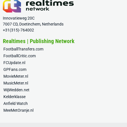
Innovatieweg 20C
7007 CD, Doetinchem, Netherlands
+31(315)-764002
Realtimes | Publishing Network
FootballTransfers.com
FootballCritic.com
FCUpdate.nl
GPFans.com
MovieMeter.nl
MusicMeter.nl
WijWedden.net
Kelderklasse
Anfield Watch
MeeMetOranje.nl