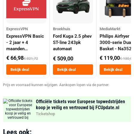
ExpressVPN
Broekhuis
MediaMarkt
ExpressVPN Basic
Ford Kuga 2.5 phev
Philips Airfryer
- 2 jaar + 4
ST-line 243pk
3000-serie Dual
maanden
automaat
Basket - Na352
abonnement
Dubbele Mand 9 
€ 66,98
€ 119,00
€ 509,00
€ 321,72
€ 130,0
Tot 6 Personen
Heteluchtfriteus
Bekijk deal
Bekijk deal
Bekijk deal
Zwart
Prijs en voorraad kunnen wijzigen. Aankopen lopen via de partner.
Officiële tickets voor Europese topwedstrijden
koop je veilig en vertrouwd bij FCUpdate.nl
Ticketshop
Lees ook: