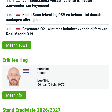
Van Bronckhorst verrast: Valente is nieuwe
14:11
aanvoerder van Feyenoord
Kodai Sano tekent bij PSV en behoort tot duurste
14:03
aankopen aller tijden
Feyenoord O21 wint met indrukwekkende cijfers van
13:09
Real Madrid O19
Meer nieuws
Erik ten Hag
Functie:
Coach
Leeftijd:
56 jaar (2 feb. 1970)
Meer info
Stand Eredivisie 2026/2027