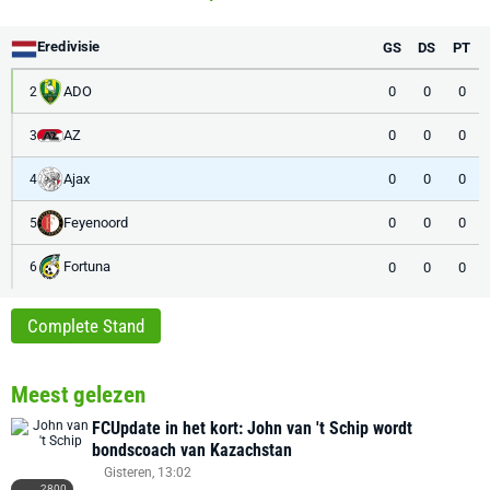
Eredivisie
GS
DS
PT
ADO
0
0
0
2
AZ
0
0
0
3
Ajax
0
0
0
4
Feyenoord
0
0
0
5
Fortuna
0
0
0
6
Complete Stand
Meest gelezen
FCUpdate in het kort: John van 't Schip wordt
bondscoach van Kazachstan
Gisteren, 13:02
2800