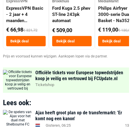
ExpressVPN
Broekhuis
MediaMarkt
ExpressVPN Basic
Ford Kuga 2.5 phev
Philips Airfryer
- 2 jaar + 4
ST-line 243pk
3000-serie Dual
maanden
automaat
Basket - Na352
abonnement
Dubbele Mand 9 
€ 66,98
€ 119,00
€ 509,00
€ 321,72
€ 130,0
Tot 6 Personen
Heteluchtfriteus
Bekijk deal
Bekijk deal
Bekijk deal
Zwart
Prijs en voorraad kunnen wijzigen. Aankopen lopen via de partner.
Officiële tickets voor Europese topwedstrijden
koop je veilig en vertrouwd bij FCUpdate.nl
Ticketshop
Lees ook:
Ajax heeft groot plan op de transfermarkt: 'Er
komt nog een kanon'
Gisteren, 06:25
13