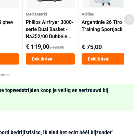
MediaMarkt
Adidas
5 phev
Philips Airfryer 3000-
Argentinië 26 Tiro
k
serie Dual Basket -
Training Sportjack
Na352/00 Dubbele
Mand 9 L Tot 6
€ 119,00
€ 75,00
€ 130,00
Personen
Heteluchtfriteuse
Bekijk deal
Bekijk deal
Zwart
artner.
se topwedstrijden koop je veilig en vertrouwd bij
d bedrijfsrisico, ik vind het echt héél bijzonder'