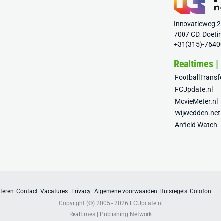
Innovatieweg 
7007 CD, Doeti
+31(315)-7640
Realtimes |
FootballTrans
FCUpdate.nl
MovieMeter.nl
WijWedden.net
Anfield Watch
teren
Contact
Vacatures
Privacy
Algemene voorwaarden
Huisregels
Colofon
Copyright (©) 2005 - 2026
FCUpdate.nl
Realtimes | Publishing Network