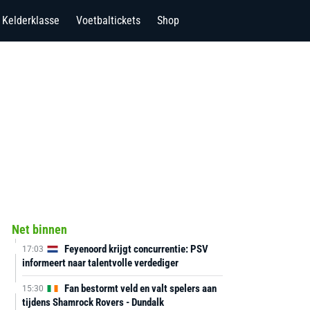
Kelderklasse
Voetbaltickets
Shop
Net binnen
Feyenoord krijgt concurrentie: PSV
17:03
informeert naar talentvolle verdediger
Fan bestormt veld en valt spelers aan
15:30
tijdens Shamrock Rovers - Dundalk