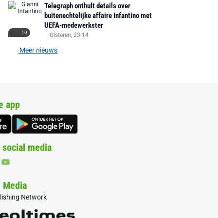
Telegraph onthult details over
buitenechtelijke affaire Infantino met
UEFA-medewerkster
10
Gisteren, 23:14
Meer nieuws
e app
 social media
& Media
blishing Network