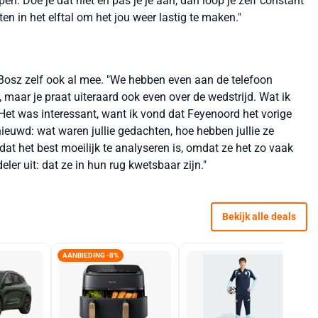
en. Doe je dat niet en pas je je aan, dan loop je zelf constant
en in het elftal om het jou weer lastig te maken."
 Bosz zelf ook al mee. "We hebben even aan de telefoon
 maar je praat uiteraard ook even over de wedstrijd. Wat ik
Het was interessant, want ik vond dat Feyenoord het vorige
euwd: wat waren jullie gedachten, hoe hebben jullie ze
at het best moeilijk te analyseren is, omdat ze het zo vaak
r uit: dat ze in hun rug kwetsbaar zijn."
Bekijk alle deals
AANBIEDING -8%