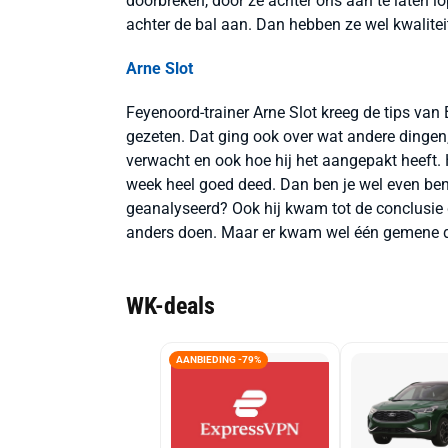
doorbreken, door ze achter ons aan te laten lop
achter de bal aan. Dan hebben ze wel kwaliteit
Arne Slot
Feyenoord-trainer Arne Slot kreeg de tips van
gezeten. Dat ging ook over wat andere dingen,
verwacht en ook hoe hij het aangepakt heeft. 
week heel goed deed. Dan ben je wel even beni
geanalyseerd? Ook hij kwam tot de conclusie d
anders doen. Maar er kwam wel één gemene dele
WK-deals
AANBIEDING -79%