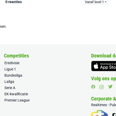
0 reacties
Vanaf level 1
tsen.
Competities
Download d
Eredivisie
Ligue 1
Bundesliga
Volg ons op
Laliga
Serie A
EK-kwalificatie
Corporate 
Premier League
Realtimes - Pu