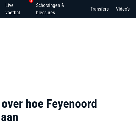
2
Live
Schorsingen &
Transfers
Video's
voetbal
blessures
 over hoe Feyenoord
laan