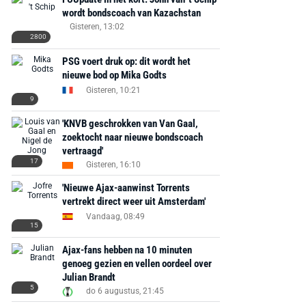
wordt bondscoach van Kazachstan
Gisteren, 13:02
2800
PSG voert druk op: dit wordt het
nieuwe bod op Mika Godts
Gisteren, 10:21
9
'KNVB geschrokken van Van Gaal,
zoektocht naar nieuwe bondscoach
vertraagd'
17
Gisteren, 16:10
'Nieuwe Ajax-aanwinst Torrents
vertrekt direct weer uit Amsterdam'
Vandaag, 08:49
15
Ajax-fans hebben na 10 minuten
genoeg gezien en vellen oordeel over
Julian Brandt
5
do 6 augustus, 21:45