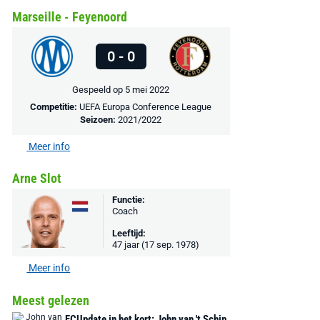
Marseille - Feyenoord
MediaMarkt
Adidas
MediaMarkt
EA Sports FC 26 -
F50 Messi Elite Firm
Sonos Arc Ul
0 - 0
PlayStation 5
Ground Boots Kids
Soundbar Zw
Gespeeld op 5 mei 2022
€ 78,00
€ 888,00
€ 29,99
Competitie:
UEFA Europa Conference League
€ 130,00
€ 
Seizoen:
2021/2022
Bekijk deal
Bekijk deal
Bekijk deal
Meer info
Arne Slot
Functie:
Coach
Leeftijd:
47 jaar (17 sep. 1978)
Meer info
Meest gelezen
FCUpdate in het kort: John van 't Schip