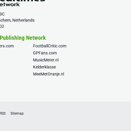
20C
nchem, Netherlands
02
 Publishing Network
fers.com
FootballCritic.com
GPFans.com
MusicMeter.nl
Kelderklasse
MeeMetOranje.nl
RSS
Sitemap