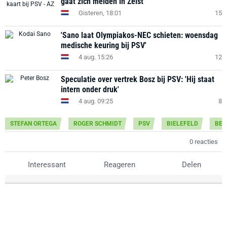
gaat zich melden in Zeist
Gisteren, 18:01
15
'Sano laat Olympiakos-NEC schieten: woensdag
medische keuring bij PSV'
4 aug. 15:26
12
Speculatie over vertrek Bosz bij PSV: 'Hij staat
intern onder druk'
4 aug. 09:25
8
STEFAN ORTEGA
ROGER SCHMIDT
PSV
BIELEFELD
BEN
0 reacties
Interessant
Reageren
Delen