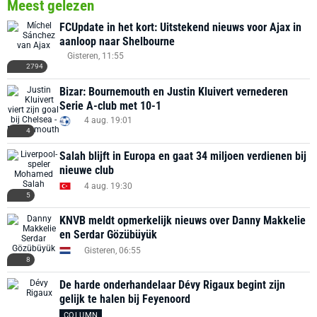
Meest gelezen
FCUpdate in het kort: Uitstekend nieuws voor Ajax in
aanloop naar Shelbourne
Gisteren, 11:55
2794
Bizar: Bournemouth en Justin Kluivert vernederen
Serie A-club met 10-1
4 aug. 19:01
4
Salah blijft in Europa en gaat 34 miljoen verdienen bij
nieuwe club
4 aug. 19:30
5
KNVB meldt opmerkelijk nieuws over Danny Makkelie
en Serdar Gözübüyük
Gisteren, 06:55
8
De harde onderhandelaar Dévy Rigaux begint zijn
gelijk te halen bij Feyenoord
COLUMN