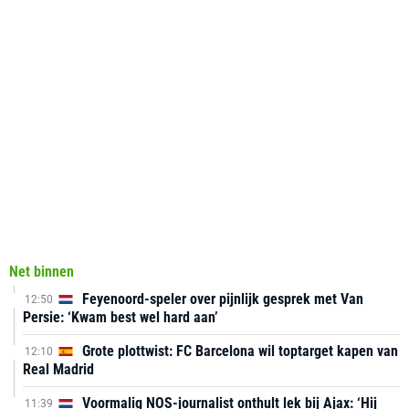
Net binnen
Feyenoord-speler over pijnlijk gesprek met Van
12:50
Persie: ‘Kwam best wel hard aan’
Grote plottwist: FC Barcelona wil toptarget kapen van
12:10
Real Madrid
Voormalig NOS-journalist onthult lek bij Ajax: ‘Hij
11:39