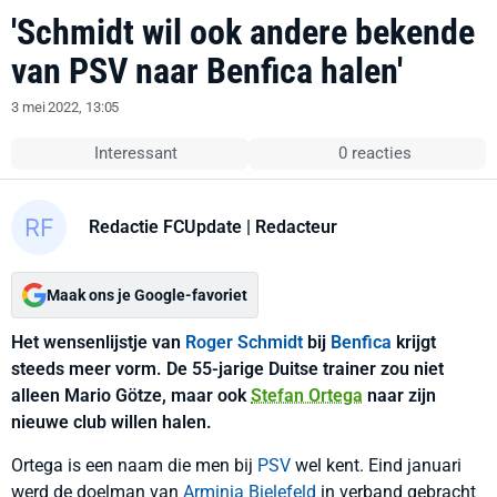
'Schmidt wil ook andere bekende
van PSV naar Benfica halen'
3 mei 2022, 13:05
Interessant
0 reacties
Redactie FCUpdate
| Redacteur
Maak ons je Google-favoriet
Het wensenlijstje van
Roger Schmidt
bij
Benfica
krijgt
steeds meer vorm. De 55-jarige Duitse trainer zou niet
alleen Mario Götze, maar ook
Stefan Ortega
naar zijn
nieuwe club willen halen.
Ortega is een naam die men bij
PSV
wel kent. Eind januari
werd de doelman van
Arminia Bielefeld
in verband gebracht