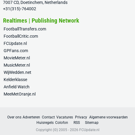
7007 CD, Doetinchem, Netherlands
+31(315)-764002
Realtimes | Publishing Network
FootballTransfers.com
FootballCritic.com
FCUpdate.nl
GPFans.com
MovieMeter.nl
MusicMeter.nl
WijWedden.net
Kelderklasse
Anfield Watch
MeeMetOranje.nl
Over ons
Adverteren
Contact
Vacatures
Privacy
Algemene voorwaarden
Huisregels
Colofon
RSS
Sitemap
Copyright (©) 2005 - 2026
FCUpdate.nl