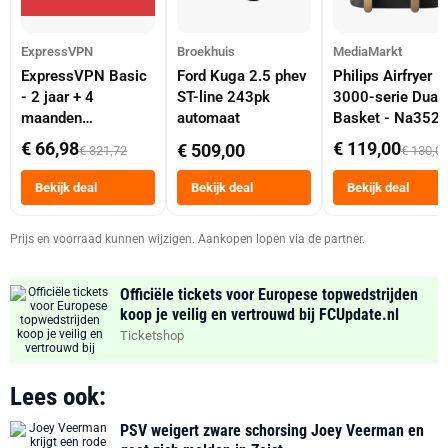
ExpressVPN
Broekhuis
MediaMarkt
ExpressVPN Basic
Ford Kuga 2.5 phev
Philips Airfryer
- 2 jaar + 4
ST-line 243pk
3000-serie Dual
maanden
automaat
Basket - Na352
abonnement
Dubbele Mand 9 
€ 66,98
€ 119,00
€ 509,00
€ 321,72
€ 130,0
Tot 6 Personen
Heteluchtfriteus
Bekijk deal
Bekijk deal
Bekijk deal
Zwart
Prijs en voorraad kunnen wijzigen. Aankopen lopen via de partner.
Officiële tickets voor Europese topwedstrijden
koop je veilig en vertrouwd bij FCUpdate.nl
Ticketshop
Lees ook:
PSV weigert zware schorsing Joey Veerman en