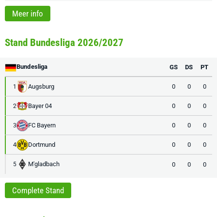
Meer info
Stand Bundesliga 2026/2027
Bundesliga
GS
DS
PT
Augsburg
0
0
0
1
Bayer 04
0
0
0
2
FC Bayern
0
0
0
3
Dortmund
0
0
0
4
M'gladbach
0
0
0
5
Complete Stand