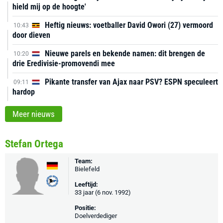
hield mij op de hoogte'
Heftig nieuws: voetballer David Owori (27) vermoord
10:43
door dieven
Nieuwe parels en bekende namen: dit brengen de
10:20
drie Eredivisie-promovendi mee
Pikante transfer van Ajax naar PSV? ESPN speculeert
09:11
hardop
Meer nieuws
Stefan Ortega
Team:
Bielefeld
Leeftijd:
33 jaar (6 nov. 1992)
Positie:
Doelverdediger